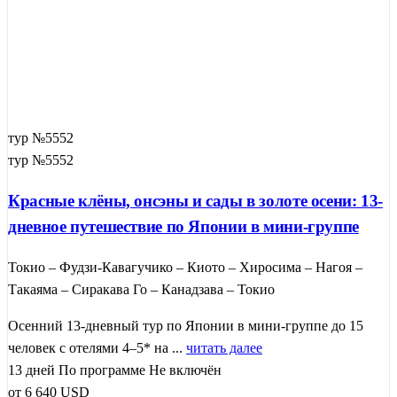
тур №5552
тур №5552
Красные клёны, онсэны и сады в золоте осени: 13-
дневное путешествие по Японии в мини-группе
Токио – Фудзи-Кавагучико – Киото – Хиросима – Нагоя –
Такаяма – Сиракава Го – Канадзава – Токио
Осенний 13-дневный тур по Японии в мини-группе до 15
человек с отелями 4–5* на ...
читать далее
13 дней
По программе
Не включён
от
6 640
USD