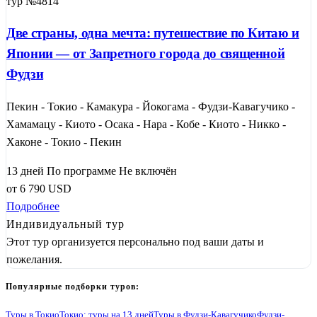
тур №4814
Две страны, одна мечта: путешествие по Китаю и
Японии — от Запретного города до священной
Фудзи
Пекин - Токио - Камакура - Йокогама - Фудзи-Кавагучико -
Хамамацу - Киото - Осака - Нара - Кобе - Киото - Никко -
Хаконе - Токио - Пекин
13 дней
По программе
Не включён
от
6 790
USD
Подробнее
Индивидуальный тур
Этот тур организуется персонально под ваши даты и
пожелания.
Популярные подборки туров:
Туры в Токио
Токио: туры на 13 дней
Туры в Фудзи-Кавагучико
Фудзи-