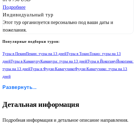
Подробнее
Индивидуальный тур
Этот тур организуется персонально под ваши даты и
пожелания.
Популярные подборки туров:
Туры в Пекин
Пекин: туры на 13 дней
Туры в Токио
Токио: туры на 13
дней
Туры в Камакуру
Камакура: туры на 13 дней
Туры в Йокогаму
Йокогама:
туры на 13 дней
Туры в Фудзи-Кавагучико
Фудзи-Кавагучико: туры на 13
дней
Туры в Хамамацу
Хамамацу: туры на 13 дней
Туры в Киото
Развернуть...
Киото: туры на 13 дней
Туры в Осаку
Осака: туры на 13 дней
Туры в Нару
Нара: туры на 13 дней
Туры в Кобе
Кобе: туры на 13 дней
Туры в Никко
Никко: туры на 13 дней
Туры в Хаконе
Хаконе: туры на 13 дней
1
Детальная информация
Подробная информация и детальное описание направления.