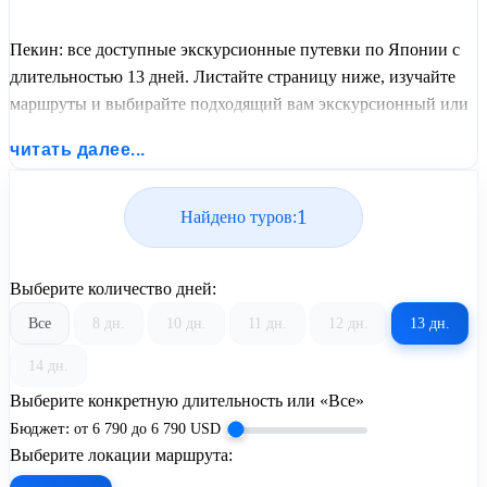
Пекин: все доступные экскурсионные путевки по Японии с
длительностью 13 дней. Листайте страницу ниже, изучайте
маршруты и выбирайте подходящий вам экскурсионный или
пляжный тур из базы предложений от United Travel Systems.
читать далее...
1
Найдено туров:
Выберите количество дней:
Все
8 дн.
10 дн.
11 дн.
12 дн.
13 дн.
14 дн.
Выберите конкретную длительность или «Все»
Бюджет:
от
6 790
до
6 790
USD
Выберите локации маршрута: