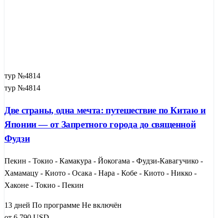
тур №4814
тур №4814
Две страны, одна мечта: путешествие по Китаю и
Японии — от Запретного города до священной
Фудзи
Пекин - Токио - Камакура - Йокогама - Фудзи-Кавагучико -
Хамамацу - Киото - Осака - Нара - Кобе - Киото - Никко -
Хаконе - Токио - Пекин
13 дней
По программе
Не включён
от
6 790
USD