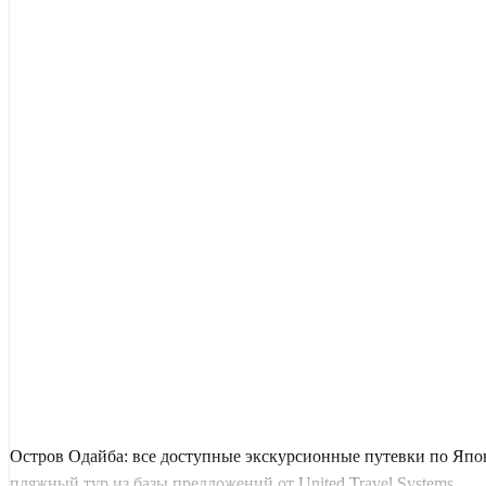
Остров Одайба: все доступные экскурсионные путевки по Япо
пляжный тур из базы предложений от United Travel Systems.