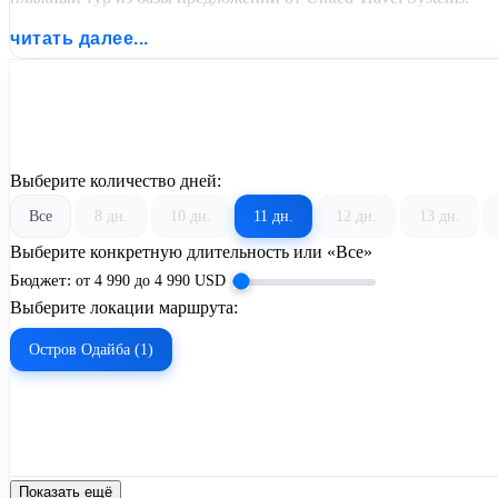
читать далее...
Выберите количество дней:
Все
8 дн.
10 дн.
11 дн.
12 дн.
13 дн.
Выберите конкретную длительность или «Все»
Бюджет:
от
4 990
до
4 990
USD
Выберите локации маршрута:
Остров Одайба (1)
Показать ещё