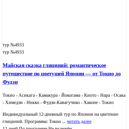
тур №4933
тур №4933
Майская сказка глициний: романтическое
путешествие по цветущей Японии — от Токио до
Фудзи
Токио - Асикага - Камакура - Йокогама - Киото - Нара - Осака
- Химедзи - Никко - Фудзи-Кавагучико - Хаконе - Токио
Индивидуальный 12-дневный тур по Японии на цветение
глициний. Программа: Токио ...
читать далее
12 дней
По программе
Не включён