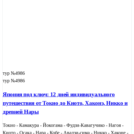
тур №4986
тур №4986
Япония под ключ: 12 дней индивидуального
путешествия от Токио до Киото, Хаконэ, Никко и
древней Нары
Токио - Камакура - Йокогама - Фудзи-Кавагучико - Нагоя -
Киото - Осака - Нара - Кобе - Авадзи-сима - Никко - Хаконе -