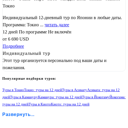
Токио
Индивидуальный 12-дневный тур по Японии в любые даты.
Программа: Токио ...
читать далее
12 дней
По программе
Не включён
от
6 690
USD
Подробнее
Индивидуальный тур
Этот тур организуется персонально под ваши даты и
пожелания.
Популярные подборки туров:
Туры в Токио
Токио: туры на 12 дней
Туры в Асикагу
Асикага: туры на 12
дней
Туры в Камакуру
Камакура: туры на 12 дней
Туры в Йокогаму
Йокогама:
туры на 12 дней
Туры в Киото
Киото: туры на 12 дней
Туры в Нару
Нара: туры на 12 дней
Туры в Осаку
Осака: туры на 12 дней
Развернуть...
Туры в Химедзи
Химедзи: туры на 12 дней
Туры в Никко
Никко: туры на 12 дней
Туры в Фудзи-Кавагучико
Фудзи-Кавагучико: туры на 12 дней
Туры в Хаконе
Хаконе: туры на 12 дней