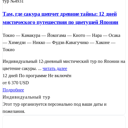
тур №4931
Там, где сакура шепчет древние тайны: 12 дней
мистического путешествия по цветущей Японии
Токио — Камакура — Йокогама — Киото — Нара — Осака
— Химедзи — Никко — Фудзи-Кавагучико — Хаконе —
Токио
Индивидуальный 12-дневный мистический тур по Японии на
цветение сакуры. ...
читать далее
12 дней
По программе
Не включён
от
6 370
USD
Подробнее
Индивидуальный тур
Этот тур организуется персонально под ваши даты и
пожелания.