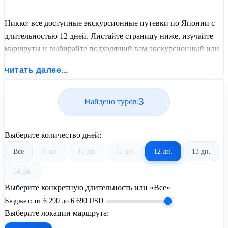
Никко: все доступные экскурсионные путевки по Японии с
длительностью 12 дней. Листайте страницу ниже, изучайте
маршруты и выбирайте подходящий вам экскурсионный или
пляжный тур из базы предложений от United Travel Systems.
читать далее...
3
Найдено туров:
Выберите количество дней:
Все
8 дн.
10 дн.
11 дн.
12 дн.
13 дн.
14 дн.
Выберите конкретную длительность или «Все»
Бюджет:
от
6 290
до
6 690
USD
Выберите локации маршрута: