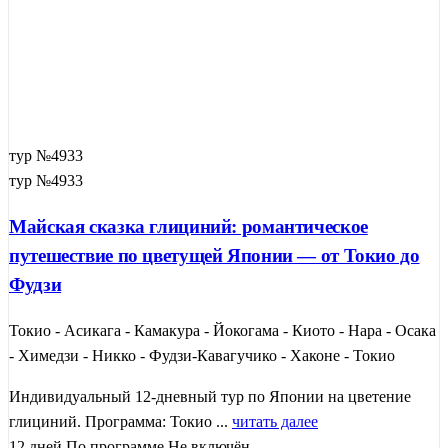
тур №4933
тур №4933
Майская сказка глициний: романтическое
путешествие по цветущей Японии — от Токио до
Фудзи
Токио - Асикага - Камакура - Йокогама - Киото - Нара - Осака
- Химедзи - Никко - Фудзи-Кавагучико - Хаконе - Токио
Индивидуальный 12-дневный тур по Японии на цветение
глициний. Программа: Токио ...
читать далее
12 дней
По программе
Не включён