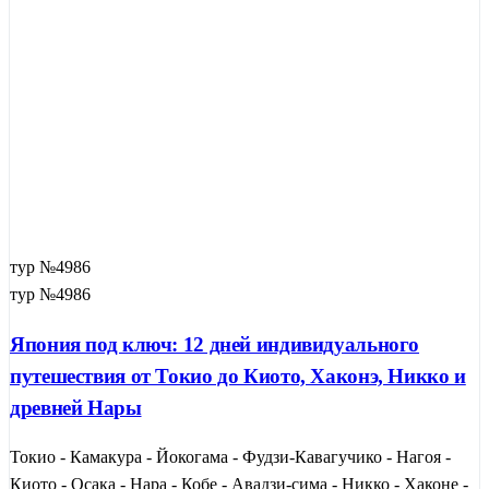
тур №4986
тур №4986
Япония под ключ: 12 дней индивидуального
путешествия от Токио до Киото, Хаконэ, Никко и
древней Нары
Токио - Камакура - Йокогама - Фудзи-Кавагучико - Нагоя -
Киото - Осака - Нара - Кобе - Авадзи-сима - Никко - Хаконе -