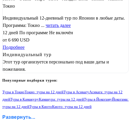
Токио
Индивидуальный 12-дневный тур по Японии в любые даты.
Программа: Токио ...
читать далее
12 дней
По программе
Не включён
от
6 690
USD
Подробнее
Индивидуальный тур
Этот тур организуется персонально под ваши даты и
пожелания.
Популярные подборки туров:
Туры в Токио
Токио: туры на 12 дней
Туры в Асикагу
Асикага: туры на 12
дней
Туры в Камакуру
Камакура: туры на 12 дней
Туры в Йокогаму
Йокогама:
туры на 12 дней
Туры в Киото
Киото: туры на 12 дней
Туры в Нару
Нара: туры на 12 дней
Туры в Осаку
Осака: туры на 12 дней
Развернуть...
Туры в Химедзи
Химедзи: туры на 12 дней
Туры в Никко
Никко: туры на 12 дней
Туры в Фудзи-Кавагучико
Фудзи-Кавагучико: туры на 12 дней
Туры в Хаконе
Хаконе: туры на 12 дней