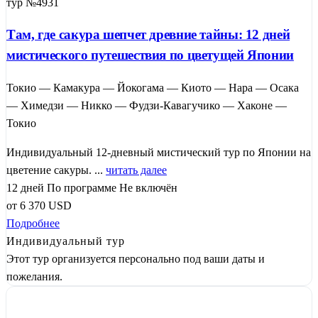
тур №4931
Там, где сакура шепчет древние тайны: 12 дней
мистического путешествия по цветущей Японии
Токио — Камакура — Йокогама — Киото — Нара — Осака
— Химедзи — Никко — Фудзи-Кавагучико — Хаконе —
Токио
Индивидуальный 12-дневный мистический тур по Японии на
цветение сакуры. ...
читать далее
12 дней
По программе
Не включён
от
6 370
USD
Подробнее
Индивидуальный тур
Этот тур организуется персонально под ваши даты и
пожелания.