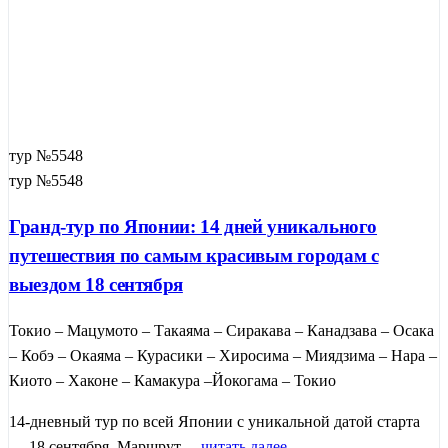
тур №5548
тур №5548
Гранд-тур по Японии: 14 дней уникального
путешествия по самым красивым городам с
выездом 18 сентября
Токио – Мацумото – Такаяма – Сиракава – Канадзава – Осака
– Кобэ – Окаяма – Курасики – Хиросима – Миядзима – Нара –
Киото – Хаконе – Камакура –Йокогама – Токио
14-дневный тур по всей Японии с уникальной датой старта
— 18 сентября. Маршрут ...
читать далее