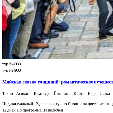
тур №4933
тур №4933
Майская сказка глициний: романтическое путешест
Токио - Асикага - Камакура - Йокогама - Киото - Нара - Осака 
Индивидуальный 12-дневный тур по Японии на цветение глици
12 дней
По программе
Не включён