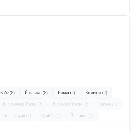
Кобе (8)
Йокогама (8)
Никко (4)
Химедзи (2)
Диснейленд Токио (2)
Диснейси Токио (2)
Нагано (1)
al Studio Japan (1)
Одайба (1)
Йокгаома (1)