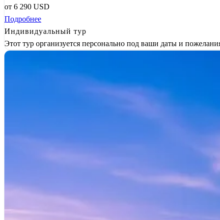
от
6 290
USD
Подробнее
Индивидуальный тур
Этот тур организуется персонально под ваши даты и пожелани