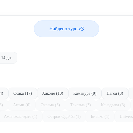
3
Найдено туров:
14 дн.
4)
Осака (17)
Хаконе (10)
Камакура (9)
Нагоя (8)
6)
Атами (6)
Окаяма (3)
Такаяма (3)
Канадзава (3)
Аманохасидате (1)
Остров Одайба (1)
Бивако (1)
Univers