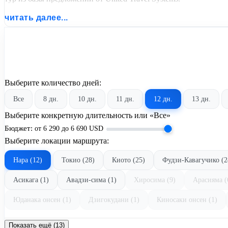
читать далее...
Выберите количество дней:
Все
8 дн.
10 дн.
11 дн.
12 дн.
13 дн.
Выберите конкретную длительность или «Все»
Бюджет:
от
6 290
до
6 690
USD
Выберите локации маршрута:
Нара (12)
Токио (28)
Киото (25)
Фудзи-Кавагучико (2
Асикага (1)
Авадзи-сима (1)
Хиросима (9)
Арасияма (
Юданака онсен (1)
Дзигокудани (1)
Киносаки онсен (1)
Показать ещё (13)