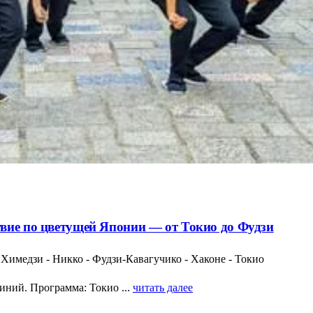
вие по цветущей Японии — от Токио до Фудзи
- Химедзи - Никко - Фудзи-Кавагучико - Хаконе - Токио
ний. Программа: Токио ...
читать далее