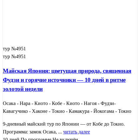
тур №4951
тур №4951
Майская Япония: цветущая природа, священная
Фудзи и горячие источники — 10 дней в ритме
золотой недели
Осака - Нара - Киото - Кобе - Киото - Нагоя - Фудзи-
Кавагучико - Хаконе - Токио - Камакура - Йокогама - Токио
9-дневный майский тур по Японии — от Кобе до Токио.
Программа: замок Осака, ...
читать далее
10 дней
По программе
Не включён