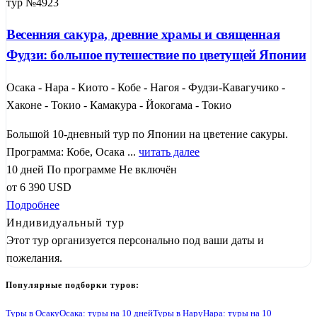
тур №4923
Весенняя сакура, древние храмы и священная
Фудзи: большое путешествие по цветущей Японии
Осака - Нара - Киото - Кобе - Нагоя - Фудзи-Кавагучико -
Хаконе - Токио - Камакура - Йокогама - Токио
Большой 10-дневный тур по Японии на цветение сакуры.
Программа: Кобе, Осака ...
читать далее
10 дней
По программе
Не включён
от
6 390
USD
Подробнее
Индивидуальный тур
Этот тур организуется персонально под ваши даты и
пожелания.
Популярные подборки туров:
Туры в Осаку
Осака: туры на 10 дней
Туры в Нару
Нара: туры на 10