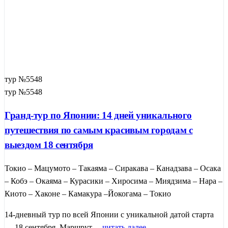
тур №5548
тур №5548
Гранд-тур по Японии: 14 дней уникального
путешествия по самым красивым городам с
выездом 18 сентября
Токио – Мацумото – Такаяма – Сиракава – Канадзава – Осака
– Кобэ – Окаяма – Курасики – Хиросима – Миядзима – Нара –
Киото – Хаконе – Камакура –Йокогама – Токио
14-дневный тур по всей Японии с уникальной датой старта
— 18 сентября. Маршрут ...
читать далее