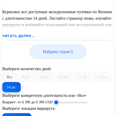
Курасики: все доступные экскурсионные путевки по Японии
с длительностью 14 дней. Листайте страницу ниже, изучайте
маршруты и выбирайте подходящий вам экскурсионный или
пляжный тур из базы предложений от United Travel Systems.
читать далее...
1
Найдено туров:
Выберите количество дней:
Все
8 дн.
10 дн.
11 дн.
12 дн.
13 дн.
14 дн.
Выберите конкретную длительность или «Все»
Бюджет:
от
6 396
до
6 396
USD
Выберите локации маршрута: