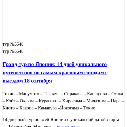
тур №5548
тур №5548
Гранд-тур по Японии: 14 дней уникального
путешествия по самым красивым городам с
выездом 18 сентября
Токио – Мацумото – Такаяма – Сиракава – Канадзава – Осака
– Кобэ – Окаяма – Курасики – Хиросима – Миядзима – Нара –
Киото – Хаконе – Камакура –Йокогама – Токио
14-дневный тур по всей Японии с уникальной датой старта
— 18 сентября. Маршрут ...
читать далее