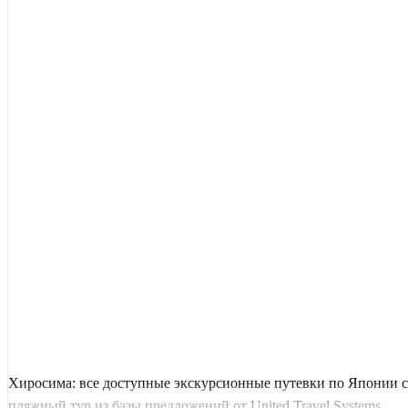
Хиросима: все доступные экскурсионные путевки по Японии с
пляжный тур из базы предложений от United Travel Systems.