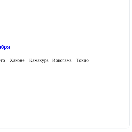
ября
ото – Хаконе – Камакура –Йокогама – Токио