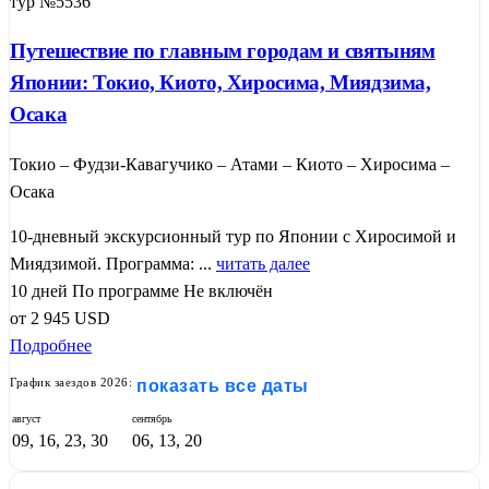
тур №5536
Путешествие по главным городам и святыням
Японии: Токио, Киото, Хиросима, Миядзима,
Осака
Токио – Фудзи-Кавагучико – Атами – Киото – Хиросима –
Осака
10-дневный экскурсионный тур по Японии с Хиросимой и
Миядзимой. Программа: ...
читать далее
10 дней
По программе
Не включён
от
2 945
USD
Подробнее
График заездов 2026:
показать все даты
август
сентябрь
09, 16, 23, 30
06, 13, 20