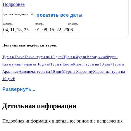
Подробнее
График заездов 2026:
показать все даты
октябрь
ноябрь
декабрь
04, 11, 18, 25
01, 08, 15, 22, 29
06
Популярные подборки туров:
Туры в Токио
Токио: туры на 10 дней
Туры в Фудзи-Кавагучико
Фудзи-
Кавагучико: туры на 10 дней
Туры в Киото
Киото: туры на 10 дней
Туры в
Арасияму
Арасияма: туры на 10 дней
Туры в Хиросиму
Хиросима: туры на
10 дней
Туры в Осаку
Осака: туры на 10 дней
Туры в Атами
Атами: туры на 10 дней
Развернуть...
4
Детальная информация
Подробная информация и детальное описание направления.