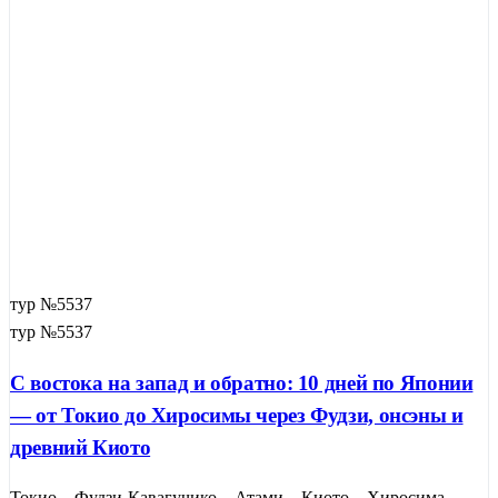
тур №5537
тур №5537
С востока на запад и обратно: 10 дней по Японии
— от Токио до Хиросимы через Фудзи, онсэны и
древний Киото
Токио – Фудзи-Кавагучико – Атами – Киото – Хиросима –