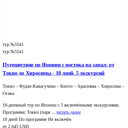
тур №5541
тур №5541
Путешествие по Японии с востока на запад: от
Токио до Хиросимы - 10 дней, 5 экскурсий
Токио – Фудзи-Кавагучико – Киото – Арасияма – Хиросима –
Осака
10-дневный тур по Японии с 5 включёнными экскурсиями.
Программа: Токио (парк ...
читать далее
10 дней
По программе
Не включён
от
2 645
USD