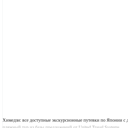
Химедзи: все доступные экскурсионные путевки по Японии с 
пляжный тур из базы предложений от United Travel Systems.