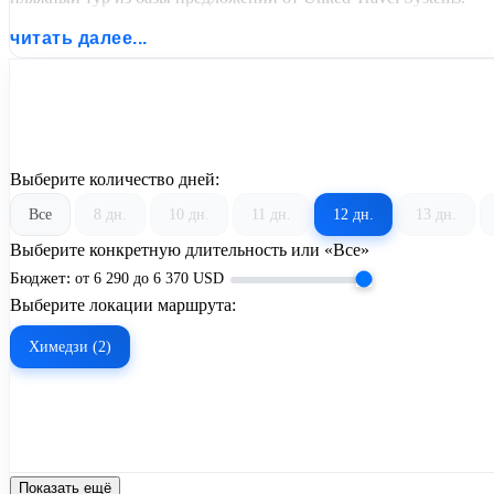
читать далее...
Выберите количество дней:
Все
8 дн.
10 дн.
11 дн.
12 дн.
13 дн.
Выберите конкретную длительность или «Все»
Бюджет:
от
6 290
до
6 370
USD
Выберите локации маршрута:
Химедзи (2)
Показать ещё