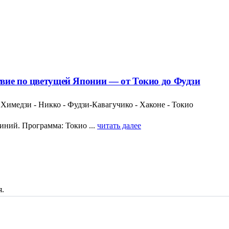
вие по цветущей Японии — от Токио до Фудзи
- Химедзи - Никко - Фудзи-Кавагучико - Хаконе - Токио
ний. Программа: Токио ...
читать далее
я.