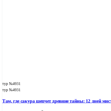
тур №4931
тур №4931
Там, где сакура шепчет древние тайны: 12 дней ми