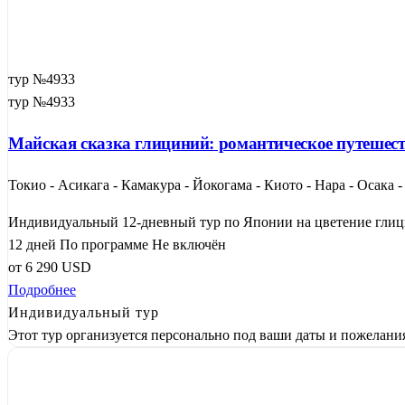
тур №4933
тур №4933
Майская сказка глициний: романтическое путешест
Токио - Асикага - Камакура - Йокогама - Киото - Нара - Осака 
Индивидуальный 12-дневный тур по Японии на цветение глици
12 дней
По программе
Не включён
от
6 290
USD
Подробнее
Индивидуальный тур
Этот тур организуется персонально под ваши даты и пожелани