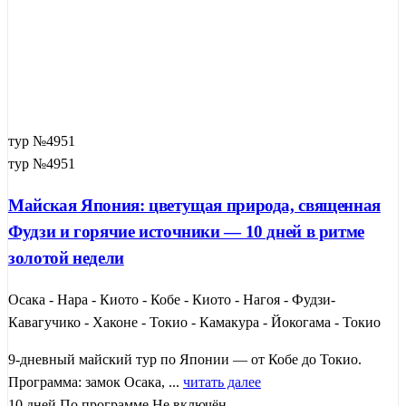
тур №4951
тур №4951
Майская Япония: цветущая природа, священная
Фудзи и горячие источники — 10 дней в ритме
золотой недели
Осака - Нара - Киото - Кобе - Киото - Нагоя - Фудзи-
Кавагучико - Хаконе - Токио - Камакура - Йокогама - Токио
9-дневный майский тур по Японии — от Кобе до Токио.
Программа: замок Осака, ...
читать далее
10 дней
По программе
Не включён