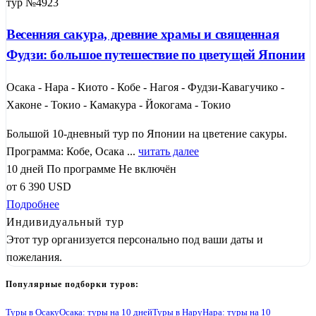
тур №4923
Весенняя сакура, древние храмы и священная
Фудзи: большое путешествие по цветущей Японии
Осака - Нара - Киото - Кобе - Нагоя - Фудзи-Кавагучико -
Хаконе - Токио - Камакура - Йокогама - Токио
Большой 10-дневный тур по Японии на цветение сакуры.
Программа: Кобе, Осака ...
читать далее
10 дней
По программе
Не включён
от
6 390
USD
Подробнее
Индивидуальный тур
Этот тур организуется персонально под ваши даты и
пожелания.
Популярные подборки туров:
Туры в Осаку
Осака: туры на 10 дней
Туры в Нару
Нара: туры на 10