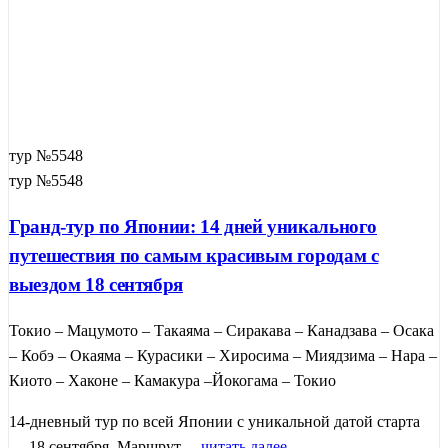
тур №5548
тур №5548
Гранд-тур по Японии: 14 дней уникального
путешествия по самым красивым городам с
выездом 18 сентября
Токио – Мацумото – Такаяма – Сиракава – Канадзава – Осака
– Кобэ – Окаяма – Курасики – Хиросима – Миядзима – Нара –
Киото – Хаконе – Камакура –Йокогама – Токио
14-дневный тур по всей Японии с уникальной датой старта
— 18 сентября. Маршрут ...
читать далее