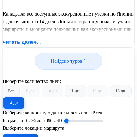
Канадзава: все доступные экскурсионные путевки по Японии
с длительностью 14 дней. Листайте страницу ниже, изучайте
маршруты и выбирайте подходящий вам экскурсионный или
пляжный тур из базы предложений от United Travel Systems.
читать далее...
1
Найдено туров:
Выберите количество дней:
Все
8 дн.
10 дн.
11 дн.
12 дн.
13 дн.
14 дн.
Выберите конкретную длительность или «Все»
Бюджет:
от
6 396
до
6 396
USD
Выберите локации маршрута: