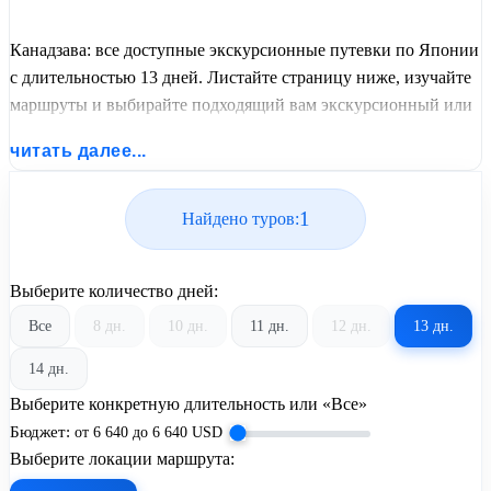
Канадзава: все доступные экскурсионные путевки по Японии
с длительностью 13 дней. Листайте страницу ниже, изучайте
маршруты и выбирайте подходящий вам экскурсионный или
пляжный тур из базы предложений от United Travel Systems.
читать далее...
1
Найдено туров:
Выберите количество дней:
Все
8 дн.
10 дн.
11 дн.
12 дн.
13 дн.
14 дн.
Выберите конкретную длительность или «Все»
Бюджет:
от
6 640
до
6 640
USD
Выберите локации маршрута: