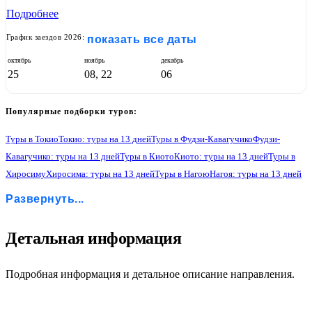
Подробнее
График заездов 2026:
показать все даты
октябрь
ноябрь
декабрь
25
08, 22
06
Популярные подборки туров:
Туры в Токио
Токио: туры на 13 дней
Туры в Фудзи-Кавагучико
Фудзи-
Кавагучико: туры на 13 дней
Туры в Киото
Киото: туры на 13 дней
Туры в
Хиросиму
Хиросима: туры на 13 дней
Туры в Нагою
Нагоя: туры на 13 дней
Туры в Такаяму
Такаяма: туры на 13 дней
Туры в Сиракава Го
Развернуть...
Сиракава Го: туры на 13 дней
Туры в Канадзаву
Канадзава: туры на 13 дней
1
Детальная информация
Подробная информация и детальное описание направления.