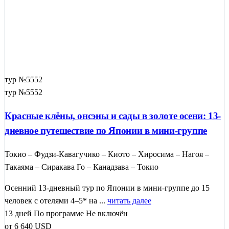
тур №5552
тур №5552
Красные клёны, онсэны и сады в золоте осени: 13-
дневное путешествие по Японии в мини-группе
Токио – Фудзи-Кавагучико – Киото – Хиросима – Нагоя –
Такаяма – Сиракава Го – Канадзава – Токио
Осенний 13-дневный тур по Японии в мини-группе до 15
человек с отелями 4–5* на ...
читать далее
13 дней
По программе
Не включён
от
6 640
USD