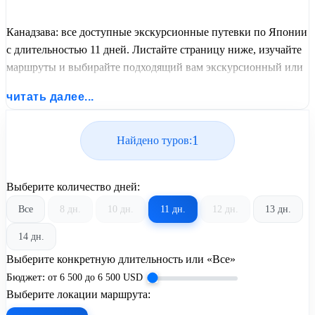
Канадзава: все доступные экскурсионные путевки по Японии
с длительностью 11 дней. Листайте страницу ниже, изучайте
маршруты и выбирайте подходящий вам экскурсионный или
пляжный тур из базы предложений от United Travel Systems.
читать далее...
1
Найдено туров:
Выберите количество дней:
Все
8 дн.
10 дн.
11 дн.
12 дн.
13 дн.
14 дн.
Выберите конкретную длительность или «Все»
Бюджет:
от
6 500
до
6 500
USD
Выберите локации маршрута: