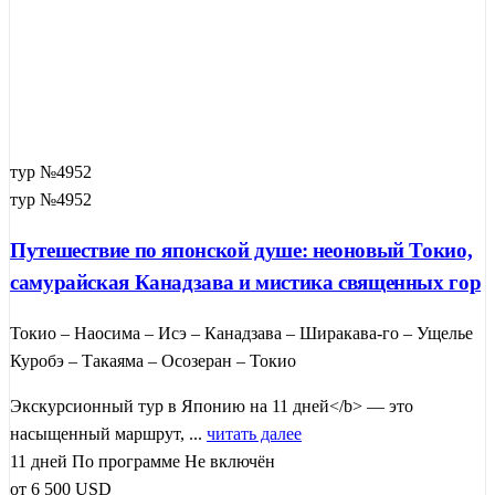
тур №4952
тур №4952
Путешествие по японской душе: неоновый Токио,
самурайская Канадзава и мистика священных гор
Токио – Наосима – Исэ – Канадзава – Ширакава-го – Ущелье
Куробэ – Такаяма – Осозеран – Токио
Экскурсионный тур в Японию на 11 дней</b> — это
насыщенный маршрут, ...
читать далее
11 дней
По программе
Не включён
от
6 500
USD