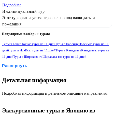
Подробнее
Индивидуальный тур
Этот тур организуется персонально под ваши даты и
пожелания.
Популярные подборки туров:
Туры в Токио
Токио: туры на 11 дней
Туры в Наосиму
Наосима: туры на 11
дней
Туры в Исэ
Исэ: туры на 11 дней
Туры в Канадзаву
Канадзава: туры на
11 дней
Туры в Ширакава-го
Ширакава-го: туры на 11 дней
Туры в Ущелье Куробэ
Ущелье Куробэ: туры на 11 дней
Туры в Такаяму
Развернуть...
Такаяма: туры на 11 дней
Туры в Осозеран
Осозеран: туры на 11 дней
1
Детальная информация
Подробная информация и детальное описание направления.
Экскурсионные туры в Японию из