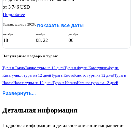
от
3 746
USD
Подробнее
График заездов 2026:
показать все даты
октябрь
ноябрь
декабрь
18
08, 22
06
Популярные подборки туров:
Туры в Токио
Токио: туры на 12 дней
Туры в Фудзи-Кавагучико
Фудзи-
Кавагучико: туры на 12 дней
Туры в Киото
Киото: туры на 12 дней
Туры в
Нагою
Нагоя: туры на 12 дней
Туры в Нагано
Нагано: туры на 12 дней
Туры в Юданака онсен
Юданака онсен: туры на 12 дней
Туры в Дзигокудани
Развернуть...
Дзигокудани: туры на 12 дней
1
Детальная информация
Подробная информация и детальное описание направления.