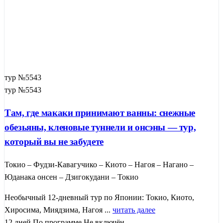
тур №5543
тур №5543
Там, где макаки принимают ванны: снежные
обезьяны, кленовые туннели и онсэны — тур,
который вы не забудете
Токио – Фудзи-Кавагучико – Киото – Нагоя – Нагано –
Юданака онсен – Дзигокудани – Токио
Необычный 12-дневный тур по Японии: Токио, Киото,
Хиросима, Миядзима, Нагоя ...
читать далее
12 дней
По программе
Не включён