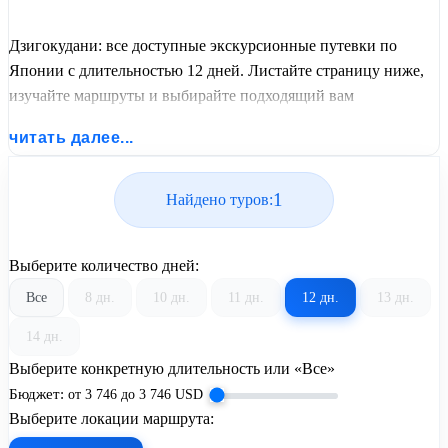
Дзигокудани: все доступные экскурсионные путевки по
Японии с длительностью 12 дней. Листайте страницу ниже,
изучайте маршруты и выбирайте подходящий вам
экскурсионный или пляжный тур из базы предложений от
читать далее...
United Travel Systems.
1
Найдено туров:
Выберите количество дней:
Все
8 дн.
10 дн.
11 дн.
12 дн.
13 дн.
14 дн.
Выберите конкретную длительность или «Все»
Бюджет:
от
3 746
до
3 746
USD
Выберите локации маршрута: