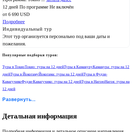
12 дней
По программе
Не включён
от
6 690
USD
Подробнее
Индивидуальный тур
Этот тур организуется персонально под ваши даты и
пожелания.
Популярные подборки туров:
Туры в Токио
Токио: туры на 12 дней
Туры в Камакуру
Камакура: туры на 12
дней
Туры в Йокогаму
Йокогама: туры на 12 дней
Туры в Фудзи-
Кавагучико
Фудзи-Кавагучико: туры на 12 дней
Туры в Нагою
Нагоя: туры на
12 дней
Туры в Киото
Киото: туры на 12 дней
Туры в Осаку
Осака: туры на 12 дней
Развернуть...
Туры в Нару
Нара: туры на 12 дней
Туры в Кобе
Кобе: туры на 12 дней
Туры в Авадзи-симу
Авадзи-сима: туры на 12 дней
Туры в Никко
Никко: туры на 12 дней
Туры в Хаконе
Хаконе: туры на 12 дней
1
Детальная информация
Подробная информация и детальное описание направления.