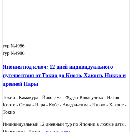
тур №4986
тур №4986
Япония под ключ: 12 дней индивидуального
путешествия от Токио до Киото, Хаконэ, Никко и
древней Нары
Токио - Камакура - Йокогама - Фудзи-Кавагучико - Нагоя -
Киото - Осака - Нара - Кобе - Авадзи-сима - Никко - Хаконе -
Токио
Индивидуальный 12-дневный тур по Японии в любые даты.
Программа: Токио ...
читать далее