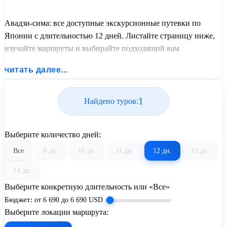
Авадзи-сима: все доступные экскурсионные путевки по
Японии с длительностью 12 дней. Листайте страницу ниже,
изучайте маршруты и выбирайте подходящий вам
экскурсионный или пляжный тур из базы предложений от
читать далее...
United Travel Systems.
1
Найдено туров:
Выберите количество дней:
Все
8 дн.
10 дн.
11 дн.
12 дн.
13 дн.
14 дн.
Выберите конкретную длительность или «Все»
Бюджет:
от
6 690
до
6 690
USD
Выберите локации маршрута: