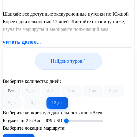
Шанхай: все доступные экскурсионные путевки по Южной
Корее с длительностью 12 дней. Листайте страницу ниже,
изучайте маршруты и выбирайте подходящий вам
экскурсионный или пляжный тур из базы предложений от
читать далее...
United Travel Systems.
1
Найдено туров:
Выберите количество дней:
Все
3 дн.
4 дн.
6 дн.
7 дн.
8 дн.
9 дн.
10 дн.
12 дн.
Выберите конкретную длительность или «Все»
Бюджет:
от
2 879
до
2 879
USD
Выберите локации маршрута: