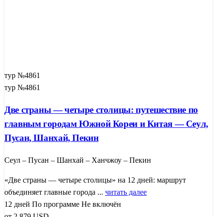
тур №4861
тур №4861
Две страны — четыре столицы: путешествие по
главным городам Южной Кореи и Китая — Сеул,
Пусан, Шанхай, Пекин
Сеул – Пусан – Шанхай – Ханчжоу – Пекин
«Две страны — четыре столицы» на 12 дней: маршрут
объединяет главные города ...
читать далее
12 дней
По программе
Не включён
от
2 879
USD