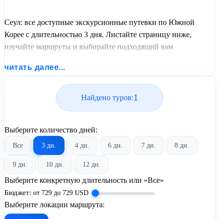
Сеул: все доступные экскурсионные путевки по Южной
Корее с длительностью 3 дня. Листайте страницу ниже,
изучайте маршруты и выбирайте подходящий вам
экскурсионный или пляжный тур из базы предложений от
читать далее...
United Travel Systems.
1
Найдено туров:
Выберите количество дней:
Все
3 дн.
4 дн.
6 дн.
7 дн.
8 дн.
9 дн.
10 дн.
12 дн.
Выберите конкретную длительность или «Все»
Бюджет:
от
729
до
729
USD
Выберите локации маршрута: