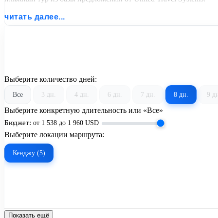
читать далее...
Выберите количество дней:
Все
3 дн.
4 дн.
6 дн.
7 дн.
8 дн.
9 д
Выберите конкретную длительность или «Все»
Бюджет:
от
1 538
до
1 960
USD
Выберите локации маршрута:
Кенджу (5)
Показать ещё