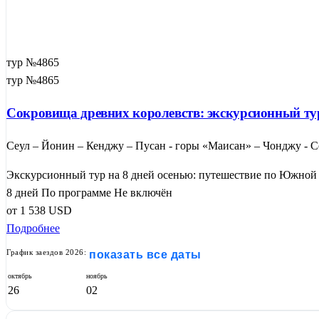
тур №4865
тур №4865
Сокровища древних королевств: экскурсионный тур
Сеул – Йонин – Кенджу – Пусан - горы «Маисан» – Чонджу - С
Экскурсионный тур на 8 дней осенью: путешествие по Южной 
8 дней
По программе
Не включён
от
1 538
USD
Подробнее
График заездов 2026:
показать все даты
октябрь
ноябрь
26
02