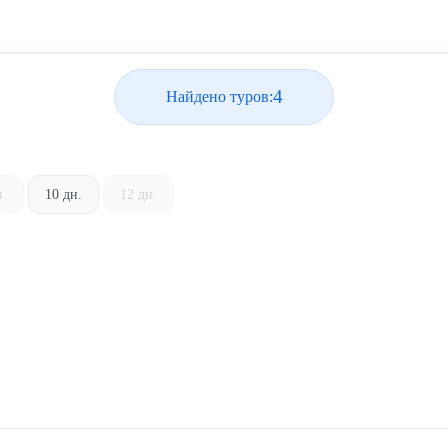
4
Найдено туров:
н.
10 дн.
12 дн.