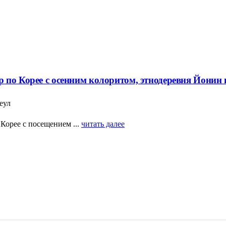
 по Корее с осенним колоритом, этнодеревня Йонин
еул
Корее с посещением ...
читать далее