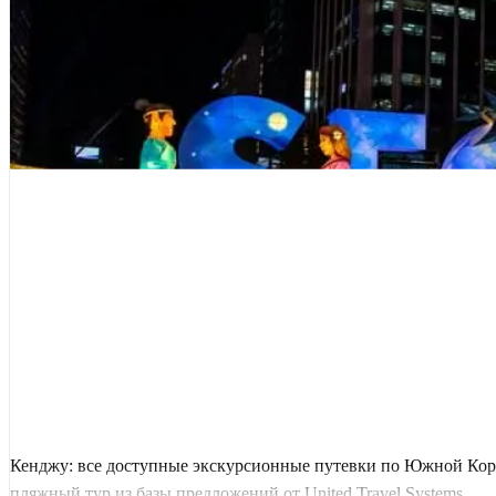
Кенджу: все доступные экскурсионные путевки по Южной Коре
пляжный тур из базы предложений от United Travel Systems.