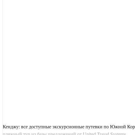
Кенджу: все доступные экскурсионные путевки по Южной Коре
пляжный тур из базы предложений от United Travel Systems.