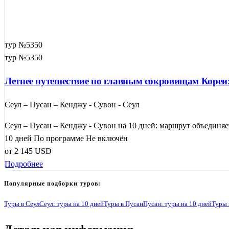
тур №5350
тур №5350
Летнее путешествие по главным сокровищам Кореи:
Сеул – Пусан – Кенджу - Сувон - Сеул
Сеул – Пусан – Кенджу - Сувон на 10 дней: маршрут объединяет
10 дней
По программе
Не включён
от
2 145
USD
Подробнее
Популярные подборки туров:
Туры в Сеул
Сеул: туры на 10 дней
Туры в Пусан
Пусан: туры на 10 дней
Туры 