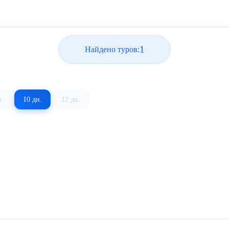
1
Найдено туров:
н.
10 дн.
12 дн.