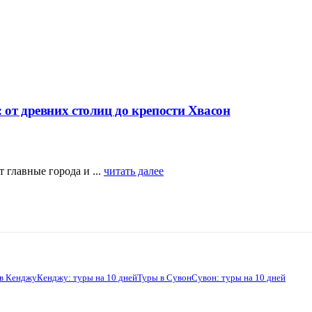
 от древних столиц до крепости Хвасон
 главные города и ...
читать далее
в Кенджу
Кенджу: туры на 10 дней
Туры в Сувон
Сувон: туры на 10 дней