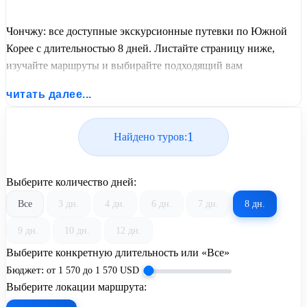
Чончжу: все доступные экскурсионные путевки по Южной
Корее с длительностью 8 дней. Листайте страницу ниже,
изучайте маршруты и выбирайте подходящий вам
экскурсионный или пляжный тур из базы предложений от
читать далее...
United Travel Systems.
1
Найдено туров:
Выберите количество дней:
Все
3 дн.
4 дн.
6 дн.
7 дн.
8 дн.
9 дн.
10 дн.
12 дн.
Выберите конкретную длительность или «Все»
Бюджет:
от
1 570
до
1 570
USD
Выберите локации маршрута: