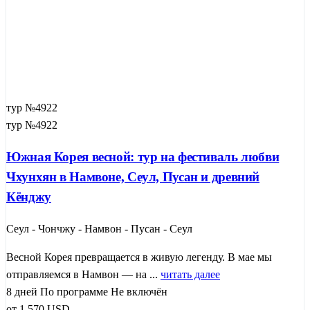
тур №4922
тур №4922
Южная Корея весной: тур на фестиваль любви
Чхунхян в Намвоне, Сеул, Пусан и древний
Кёнджу
Сеул - Чончжу - Намвон - Пусан - Сеул
Весной Корея превращается в живую легенду. В мае мы
отправляемся в Намвон — на ...
читать далее
8 дней
По программе
Не включён
от
1 570
USD