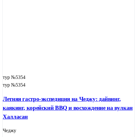
тур №5354
тур №5354
Летняя гастро-экспедиция на Чеджу: дайвинг,
каякинг, корейский BBQ и восхождение на вулкан
Халласан
Чеджу