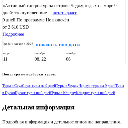
«Активный гастро-тур на острове Чеджу, отдых на море 9
дней: это путешествие ...
читать далее
9 дней
По программе
Не включён
от
3 610
USD
Подробнее
График заездов 2026:
показать все даты
август
сентябрь
октябрь
11
08, 22
06
Популярные подборки туров:
Туры в Сеул
Сеул: туры на 9 дней
Туры в Чеджу
Чеджу: туры на 9 дней
Туры
в Пусан
Пусан: туры на 9 дней
Туры в Кёнджу
Кёнджу: туры на 9 дней
3
Детальная информация
Подробная информация и детальное описание направления.