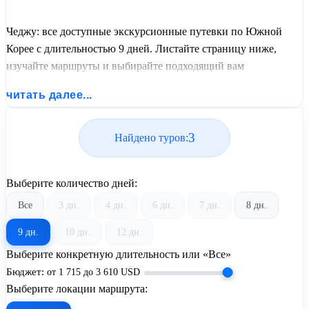
Чеджу: все доступные экскурсионные путевки по Южной
Корее с длительностью 9 дней. Листайте страницу ниже,
изучайте маршруты и выбирайте подходящий вам
экскурсионный или пляжный тур из базы предложений от
читать далее...
United Travel Systems.
3
Найдено туров:
Выберите количество дней:
Все
3 дн.
4 дн.
6 дн.
7 дн.
8 дн.
9 дн.
10 дн.
12 дн.
Выберите конкретную длительность или «Все»
Бюджет:
от
1 715
до
3 610
USD
Выберите локации маршрута: