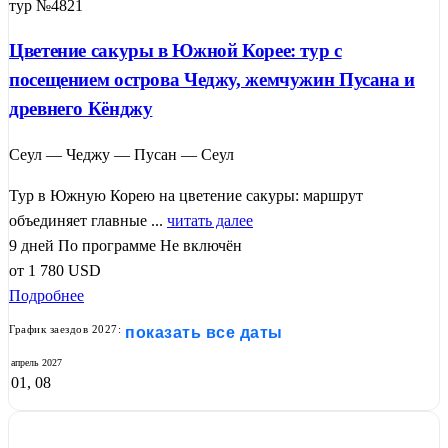
тур №4821
Цветение сакуры в Южной Корее: тур с
посещением острова Чеджу, жемчужин Пусана и
древнего Кёнджу
Сеул — Чеджу — Пусан — Сеул
Тур в Южную Корею на цветение сакуры: маршрут
объединяет главные ...
читать далее
9 дней
По программе
Не включён
от
1 780
USD
Подробнее
График заездов 2027:
показать все даты
апрель
2027
01, 08