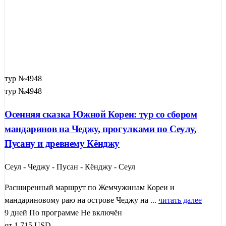
тур №4948
тур №4948
Осенняя сказка Южной Кореи: тур со сбором
мандаринов на Чеджу, прогулками по Сеулу,
Пусану и древнему Кёнджу
Сеул - Чеджу - Пусан - Кёнджу - Сеул
Расширенный маршрут по Жемчужинам Кореи и
мандариновому раю на острове Чеджу на ...
читать далее
9 дней
По программе
Не включён
от
1 715
USD