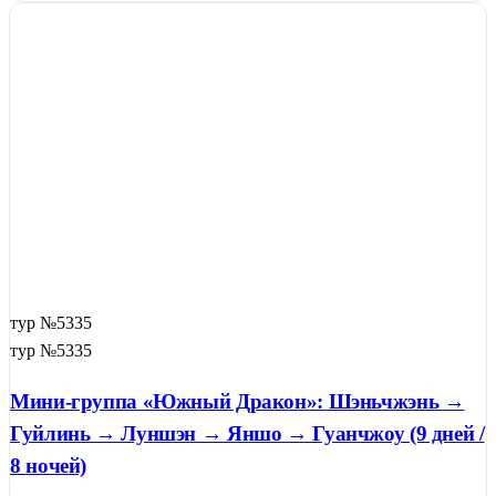
тур №5335
тур №5335
Мини-группа «Южный Дракон»: Шэньчжэнь →
Гуйлинь → Луншэн → Яншо → Гуанчжоу (9 дней /
8 ночей)