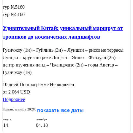
тур №5160
тур №5160
Удивительный Китай: уникальный маршрут от
тропиков до космических ландшафтов
Гуанчжоу (1н) – Гуйлинь (3н) – Луншэн – рисовые террасы
Лунцзи – круиз по реке Лицзян – Яншо – Фэнхуан (2н) –
центр изучения панд – Чжанцзяцзе (2н) – горы Аватар –
Гуанчжоу (1н)
10 дней
По программе
Не включён
от
2 064
USD
Подробнее
График заездов 2026:
показать все даты
август
сентябрь
14
04, 18