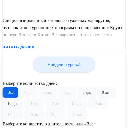
Специализированный каталог актуальных маршрутов,
путевок и экскурсионных программ по направлению: Круиз
по реке Лицзян в Китае. Все варианты отдыха со всеми
ценами, питанием, перелетом или автобусным проездом и
читать далее...
актуальным графиком заездов от United Travel Systems.
4
Найдено туров:
Выберите количество дней:
Все
4 дн.
6 дн.
7 дн.
8 дн.
9 дн.
10 дн.
11 дн.
12 дн.
13 дн.
14 дн.
15 дн.
16 дн.
18 дн.
21 дн.
Выберите конкретную длительность или «Все»