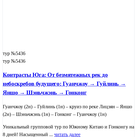
тур №5436
тур №5436
Контрасты Юга: От безмятежных рек до
небоскребов будущего: Гуанчжоу → Гуйлинь →
Яншо → Шэньчжэнь → Гонконг
Гуанчжоу (2н) – Гуйлинь (1н) – круиз по реке Лицзян – Яншо
(2н) – Шэньчжэнь (1н) – Гонконг – Гуанчжоу (1н)
Уникальный групповой тур по Южному Китаю и Гонконгу на
8 дней! Насыщенный ...
читать далее