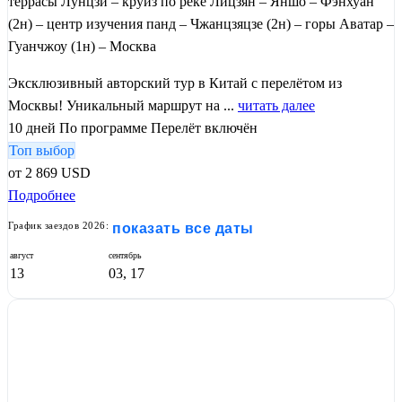
террасы Лунцзи – круиз по реке Лицзян – Яншо – Фэнхуан
(2н) – центр изучения панд – Чжанцзяцзе (2н) – горы Аватар –
Гуанчжоу (1н) – Москва
Эксклюзивный авторский тур в Китай с перелётом из
Москвы! Уникальный маршрут на ...
читать далее
10 дней
По программе
Перелёт включён
Топ выбор
от
2 869
USD
Подробнее
График заездов 2026:
показать все даты
август
сентябрь
13
03, 17