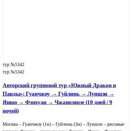
тур №5342
тур №5342
Авторский групповой тур «Южный Дракон и
Панды»: Гуанчжоу → Гуйлинь → Луншэн →
Яншо → Фэнхуан → Чжанцзяцзе (10 дней / 9
ночей)
Москва – Гуанчжоу (1н) – Гуйлинь (3н) – Луншэн – рисовые