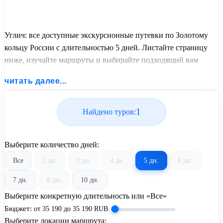
Углич: все доступные экскурсионные путевки по Золотому
кольцу России с длительностью 5 дней. Листайте страницу
ниже, изучайте маршруты и выбирайте подходящий вам
экскурсионный или пляжный тур из базы предложений от
читать далее...
United Travel Systems.
1
Найдено туров:
Выберите количество дней:
Все
2 дн.
3 дн.
4 дн.
5 дн.
6 дн.
7 дн.
8 дн.
10 дн.
Выберите конкретную длительность или «Все»
Бюджет:
от
35 190
до
35 190
RUB
Выберите локации маршрута: