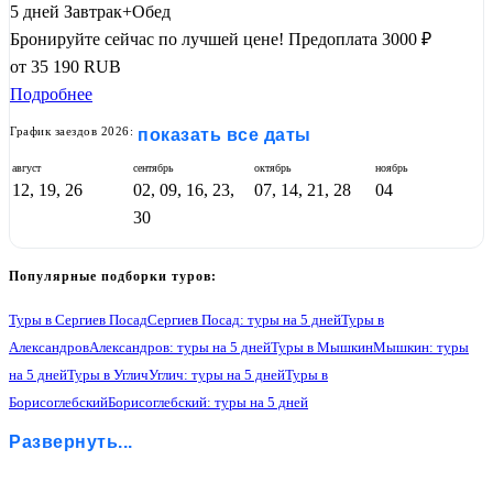
5 дней
Завтрак+Обед
Бронируйте сейчас по лучшей цене!
Предоплата 3000 ₽
от
35 190
RUB
Подробнее
График заездов 2026:
показать все даты
август
сентябрь
октябрь
ноябрь
12, 19, 26
02, 09, 16, 23,
07, 14, 21, 28
04
30
Популярные подборки туров:
Туры в Сергиев Посад
Сергиев Посад: туры на 5 дней
Туры в
Александров
Александров: туры на 5 дней
Туры в Мышкин
Мышкин: туры
на 5 дней
Туры в Углич
Углич: туры на 5 дней
Туры в
Борисоглебский
Борисоглебский: туры на 5 дней
Туры в Ростов Великий
Ростов Великий: туры на 5 дней
Туры в Ярославль
Развернуть...
Ярославль: туры на 5 дней
Туры в Кострому
Кострома: туры на 5 дней