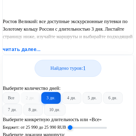
Ростов Великий: все доступные экскурсионные путевки по
Золотому кольцу России с длительностью 3 дня. Листайте
страницу ниже, изучайте маршруты и выбирайте подходящий
вам экскурсионный или пляжный тур из базы предложений
читать далее...
от United Travel Systems.
1
Найдено туров:
Выберите количество дней:
Все
2 дн.
3 дн.
4 дн.
5 дн.
6 дн.
7 дн.
8 дн.
10 дн.
Выберите конкретную длительность или «Все»
Бюджет:
от
25 990
до
25 990
RUB
Выберите локации маршрута: