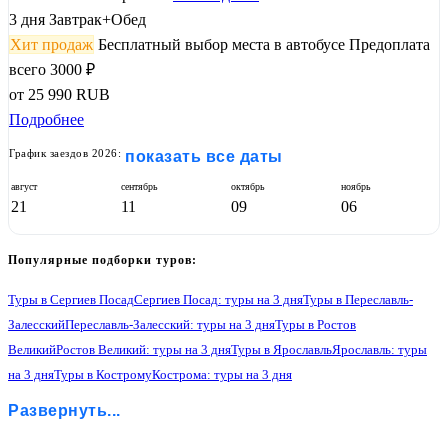
3 дня
Завтрак+Обед
Хит продаж
Бесплатный выбор места в автобусе
Предоплата
всего 3000 ₽
от
25 990
RUB
Подробнее
График заездов 2026:
показать все даты
август
сентябрь
октябрь
ноябрь
21
11
09
06
Популярные подборки туров:
Туры в Сергиев Посад
Сергиев Посад: туры на 3 дня
Туры в Переславль-
Залесский
Переславль-Залесский: туры на 3 дня
Туры в Ростов
Великий
Ростов Великий: туры на 3 дня
Туры в Ярославль
Ярославль: туры
на 3 дня
Туры в Кострому
Кострома: туры на 3 дня
Туры в Иваново
Иваново: туры на 3 дня
Туры в Суздаль
Развернуть...
Суздаль: туры на 3 дня
Туры в Владимир
Владимир: туры на 3 дня