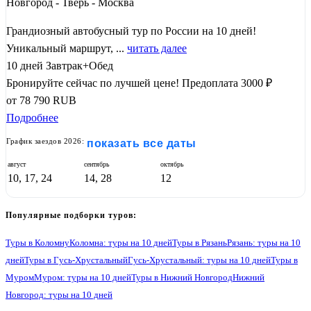
Новгород - Тверь - Москва
Грандиозный автобусный тур по России на 10 дней!
Уникальный маршрут, ...
читать далее
10 дней
Завтрак+Обед
Бронируйте сейчас по лучшей цене!
Предоплата 3000 ₽
от
78 790
RUB
Подробнее
График заездов 2026:
показать все даты
август
сентябрь
октябрь
10, 17, 24
14, 28
12
Популярные подборки туров:
Туры в Коломну
Коломна: туры на 10 дней
Туры в Рязань
Рязань: туры на 10
дней
Туры в Гусь-Хрустальный
Гусь-Хрустальный: туры на 10 дней
Туры в
Муром
Муром: туры на 10 дней
Туры в Нижний Новгород
Нижний
Новгород: туры на 10 дней
Туры в Гороховец
Гороховец: туры на 10 дней
Туры в Владимир