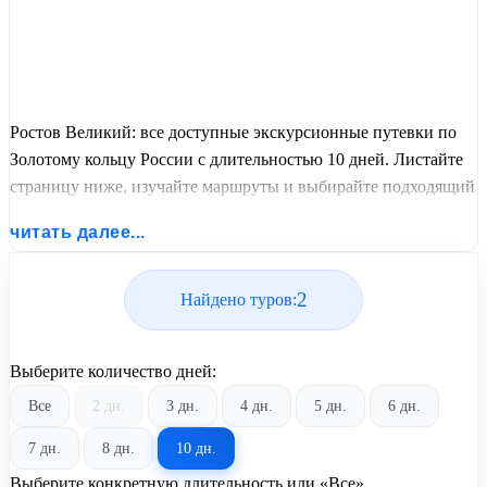
Ростов Великий: все доступные экскурсионные путевки по
Золотому кольцу России с длительностью 10 дней. Листайте
страницу ниже, изучайте маршруты и выбирайте подходящий
вам экскурсионный или пляжный тур из базы предложений
читать далее...
от United Travel Systems.
2
Найдено туров:
Выберите количество дней:
Все
2 дн.
3 дн.
4 дн.
5 дн.
6 дн.
7 дн.
8 дн.
10 дн.
Выберите конкретную длительность или «Все»