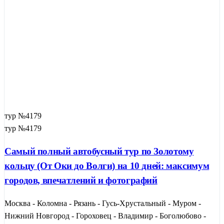
тур №4179
тур №4179
Самый полный автобусный тур по Золотому
кольцу (От Оки до Волги) на 10 дней: максимум
городов, впечатлений и фотографий
Москва - Коломна - Рязань - Гусь-Хрустальный - Муром -
Нижний Новгород - Гороховец - Владимир - Боголюбово -