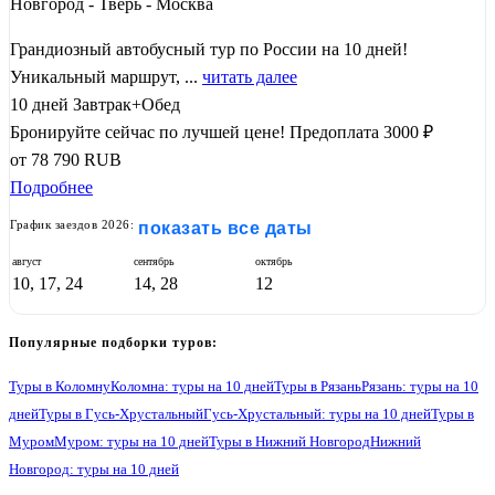
Новгород - Тверь - Москва
Грандиозный автобусный тур по России на 10 дней!
Уникальный маршрут, ...
читать далее
10 дней
Завтрак+Обед
Бронируйте сейчас по лучшей цене!
Предоплата 3000 ₽
от
78 790
RUB
Подробнее
График заездов 2026:
показать все даты
август
сентябрь
октябрь
10, 17, 24
14, 28
12
Популярные подборки туров:
Туры в Коломну
Коломна: туры на 10 дней
Туры в Рязань
Рязань: туры на 10
дней
Туры в Гусь-Хрустальный
Гусь-Хрустальный: туры на 10 дней
Туры в
Муром
Муром: туры на 10 дней
Туры в Нижний Новгород
Нижний
Новгород: туры на 10 дней
Туры в Гороховец
Гороховец: туры на 10 дней
Туры в Владимир