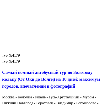
тур №4179
тур №4179
Самый полный автобусный тур по Золотому
кольцу (От Оки до Волги) на 10 дней: максимум
городов, впечатлений и фотографий
Москва - Коломна - Рязань - Гусь-Хрустальный - Муром -
Нижний Новгород - Гороховец - Владимир - Боголюбово -