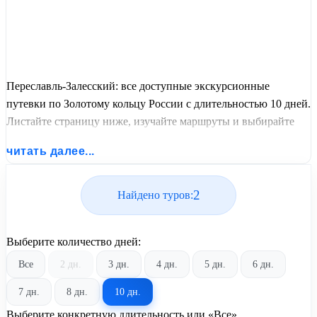
Переславль-Залесский: все доступные экскурсионные
путевки по Золотому кольцу России с длительностью 10 дней.
Листайте страницу ниже, изучайте маршруты и выбирайте
подходящий вам экскурсионный или пляжный тур из базы
читать далее...
предложений от United Travel Systems.
2
Найдено туров:
Выберите количество дней:
Все
2 дн.
3 дн.
4 дн.
5 дн.
6 дн.
7 дн.
8 дн.
10 дн.
Выберите конкретную длительность или «Все»