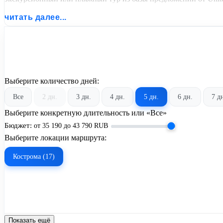
читать далее...
Выберите количество дней:
Все
2 дн.
3 дн.
4 дн.
5 дн.
6 дн.
7 д
Выберите конкретную длительность или «Все»
Бюджет:
от
35 190
до
43 790
RUB
Выберите локации маршрута:
Кострома (17)
Показать ещё