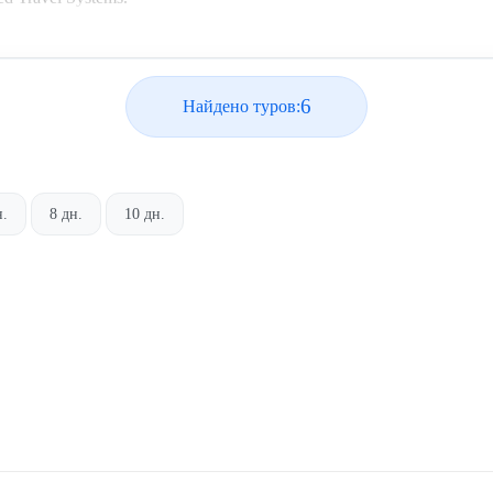
6
Найдено туров:
н.
8 дн.
10 дн.