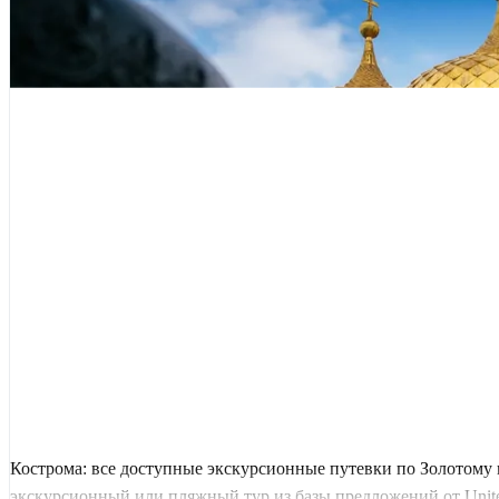
Кострома: все доступные экскурсионные путевки по Золотому 
экскурсионный или пляжный тур из базы предложений от United