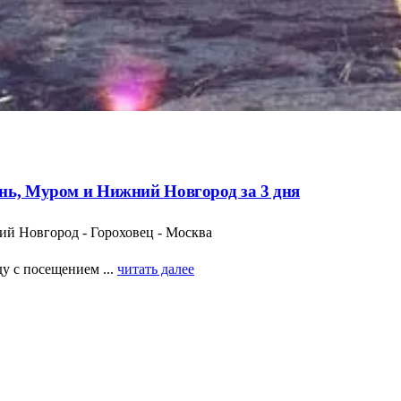
нь, Муром и Нижний Новгород за 3 дня
ий Новгород - Гороховец - Москва
у с посещением ...
читать далее