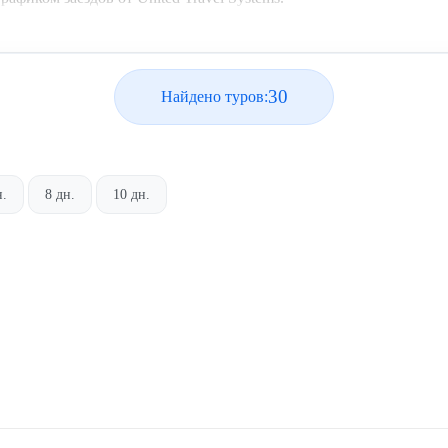
30
Найдено туров:
н.
8 дн.
10 дн.