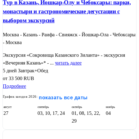
Тур в Казань, Йошкар-Олу и Чебоксары: парки,
монастыри и гастрономические дегустации с
выбором экскурсий
Москва - Казань - Раифа - Свияжск - Йошкар-Ола - Чебоксары
- Москва
Экскурсия «Сокровища Казанского Зиланта» - экскурсия
«Вечерняя Казань»* - ...
читать далее
5 дней
Завтрак+Обед
от
33 500
RUB
Подробнее
График заездов 2026:
показать все даты
август
сентябрь
октябрь
ноябрь
27
03, 10, 17, 24
01, 08, 15, 22,
04
29