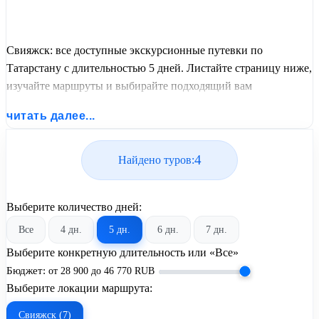
Свияжск: все доступные экскурсионные путевки по
Татарстану с длительностью 5 дней. Листайте страницу ниже,
изучайте маршруты и выбирайте подходящий вам
экскурсионный или пляжный тур из базы предложений от
читать далее...
United Travel Systems.
4
Найдено туров:
Выберите количество дней:
Все
4 дн.
5 дн.
6 дн.
7 дн.
Выберите конкретную длительность или «Все»
Бюджет:
от
28 900
до
46 770
RUB
Выберите локации маршрута:
Свияжск (7)