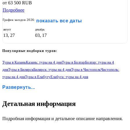
от
63 500
RUB
Подробнее
График заездов 2026:
показать все даты
август
декабрь
13, 27
03, 17
Популярные подборки туров:
Туры в Казань
Казань: туры на 4 дня
Туры в Болгар
Болгар: туры на 4
дня
Туры в Билярск
Билярск: туры на 4 дня
Туры в Чистополь
Чистополь:
туры на 4 дня
Туры в Елабугу
Елабуга: туры на 4 дня
Туры в Свияжск
Свияжск: туры на 4 дня
Развернуть...
1
Детальная информация
Подробная информация и детальное описание направления.