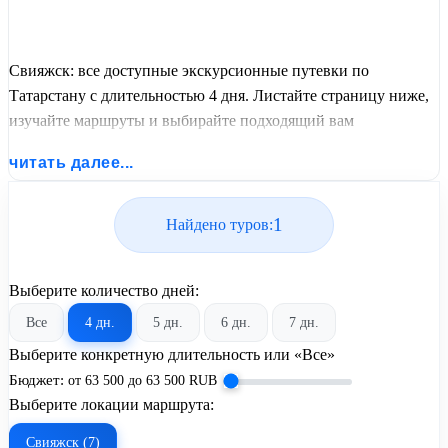
Свияжск: все доступные экскурсионные путевки по
Татарстану с длительностью 4 дня. Листайте страницу ниже,
изучайте маршруты и выбирайте подходящий вам
экскурсионный или пляжный тур из базы предложений от
читать далее...
United Travel Systems.
1
Найдено туров:
Выберите количество дней:
Все
4 дн.
5 дн.
6 дн.
7 дн.
Выберите конкретную длительность или «Все»
Бюджет:
от
63 500
до
63 500
RUB
Выберите локации маршрута:
Свияжск (7)