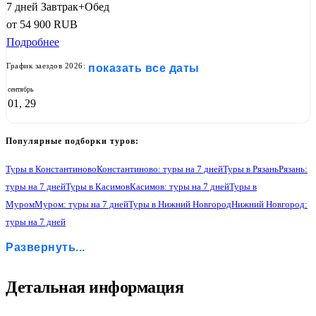
7 дней
Завтрак+Обед
от
54 900
RUB
Подробнее
График заездов 2026:
показать все даты
сентябрь
01, 29
Популярные подборки туров:
Туры в Константиново
Константиново: туры на 7 дней
Туры в Рязань
Рязань:
туры на 7 дней
Туры в Касимов
Касимов: туры на 7 дней
Туры в
Муром
Муром: туры на 7 дней
Туры в Нижний Новгород
Нижний Новгород:
туры на 7 дней
Туры в Чебоксары
Чебоксары: туры на 7 дней
Туры в Раифу
Развернуть...
Раифа: туры на 7 дней
Туры в Йошкар-Олу
Йошкар-Ола: туры на 7 дней
Туры в Казань
Казань: туры на 7 дней
1
Детальная информация