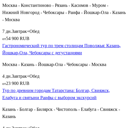
века, и панорамными видами на Волгу с венца холма. По
Москва - Константиново - Рязань - Касимов - Муром -
пути к нему группы часто посещают столицу Мордовии —
Нижний Новгород - Чебоксары - Раифа - Йошкар-Ола - Казань
аккуратный и современный
Саранск
, славящийся своими
- Москва
этнографическими музеями.
7 дн.
Завтрак+Обед
Великолепным продолжением гранд-тура становится
54 900 RUB
от
Самарская область. Туристы устремляются в купеческую
Гастрономический тур по трем столицам Поволжья: Казань,
Самару
, чтобы прогуляться по самой длинной набережной в
Йошкар-Ола, Чебоксары с дегустациями
России, попробовать знаменитое Жигулевское и спуститься в
засекреченный Бункер Сталина. Экскурсионный цикл
Москва - Казань - Йошкар-Ола - Чебоксары - Москва
обязательно включает автомобильный
Тольятти
с его
4 дн.
Завтрак+Обед
грандиозным техническим музеем Сахарова под открытым
23 900 RUB
от
небом и старинную купеческую
Сызрань
, знаменитую
Тур по древним городам Татарстана: Болгар, Свияжск,
единственным сохранившимся каменным кремлем на
Елабуга и святыни Раифы с выбором экскурсий
территории Самарской области и фирменным тортом
«Паутинка».
Казань - Болгар - Билярск - Чистополь - Елабуга - Свияжск -
Казань
Как выбрать и забронировать тур в Казань