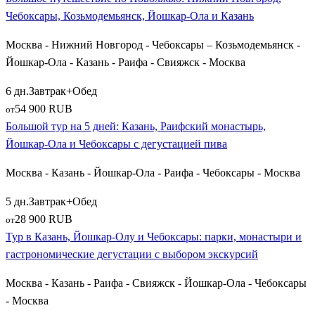
шагающими фигурами апостолов, дегустируя
Чебоксары, Козьмодемьянск, Йошкар-Ола и Казань
марийские трехслойные блины;
Колоритные
Чебоксары
— столица Чувашии,
Москва - Нижний Новгород - Чебоксары – Козьмодемьянск -
раскинувшаяся на волжских заливах. Экскурсия
Йошкар-Ола - Казань - Раифа - Свияжск - Москва
включает прогулку по пешеходному бульвару купца
Ефремова, осмотр монумента Матери-Покровительнице
6 дн.
Завтрак+Обед
и знакомство с традициями чувашского пивоварения и
54 900 RUB
от
вышивки;
Большой тур на 5 дней: Казань, Раифский монастырь,
Исторический купеческий городок
Козьмодемьянск
на
Йошкар-Ола и Чебоксары с дегустацией пива
Волге, ставший прообразом знаменитых Васюков из
Москва - Казань - Йошкар-Ола - Раифа - Чебоксары - Москва
романа «12 стульев», где группа посещает
этнографический музей под открытым небом.
5 дн.
Завтрак+Обед
28 900 RUB
от
Путь через древнюю Русь: Владимирский и
Тур в Казань, Йошкар-Олу и Чебоксары: парки, монастыри и
Рязанский тракты
гастрономические дегустации с выбором экскурсий
Автобусные туры из Москвы в Татарстан — это настоящее
Москва - Казань - Раифа - Свияжск - Йошкар-Ола - Чебоксары
дорожное приключение, маршрут которого проходит через
- Москва