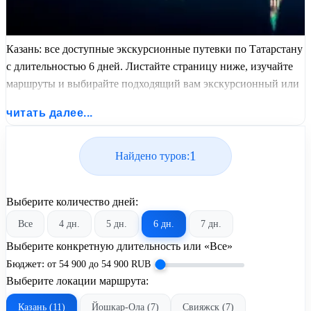
Казань: все доступные экскурсионные путевки по Татарстану
с длительностью 6 дней. Листайте страницу ниже, изучайте
маршруты и выбирайте подходящий вам экскурсионный или
пляжный тур из базы предложений от United Travel Systems.
читать далее...
1
Найдено туров:
Выберите количество дней:
Все
4 дн.
5 дн.
6 дн.
7 дн.
Выберите конкретную длительность или «Все»
Бюджет:
от
54 900
до
54 900
RUB
Выберите локации маршрута:
Казань (11)
Йошкар-Ола (7)
Свияжск (7)