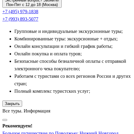
Экстренный вопрос? Звоните!
экскурсии в археологический заповедник
Билярск
(древний
Пон-Пят с 12 до 18 (Москва)
+7 (495) 979-1838
Великий город) и тихий литературный
Чистополь
,
+7 (993) 893-5077
сохранивший первозданную купеческую застройку XIX века.
Групповые и индивидуальные экскурсионные туры;
Соседние республики Поволжья: Йошкар-Ола и
Комбинированные туры: экскурсионные + отдых;
Чебоксары
Онлайн консультации и гибкий график работы;
Онлайн покупка и оплата туров;
Современные многодневные программы из Москвы часто
Безопасные способы безналичной оплаты с отправкой
строятся по принципу гранд-туров, позволяя в рамках одной
электронного чека покупателю;
поездки увидеть сразу несколько национальных республик
Работаем с туристами со всех регионов России и других
России. Главными спутниками татарских маршрутов
стран;
являются:
Полный комплекс туристских услуг;
Сказочная
Йошкар-Ола
— столица Республики Марий
Закрыть
Эл, удивляющая туристов своей эклектичной
Все туры. Информация
архитектурой. Группа посещает набережную Брюгге в
европейском стиле, копии средневековых замков,
Рекомендуем!
кремль и наблюдает за уникальными часами с
Большое путешествие по Поволжью: Нижний Новгород,