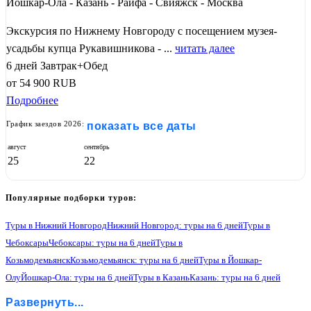
Йошкар-Ола - Казань - Раифа - Свияжск - Москва
Экскурсия по Нижнему Новгороду с посещением музея-
усадьбы купца Рукавишникова - ...
читать далее
6 дней
Завтрак+Обед
от
54 900
RUB
Подробнее
График заездов 2026:
показать все даты
август
сентябрь
25
22
Популярные подборки туров:
Туры в Нижний Новгород
Нижний Новгород: туры на 6 дней
Туры в
Чебоксары
Чебоксары: туры на 6 дней
Туры в
Козьмодемьянск
Козьмодемьянск: туры на 6 дней
Туры в Йошкар-
Олу
Йошкар-Ола: туры на 6 дней
Туры в Казань
Казань: туры на 6 дней
Туры в Раифу
Раифа: туры на 6 дней
Туры в Свияжск
Развернуть...
Свияжск: туры на 6 дней