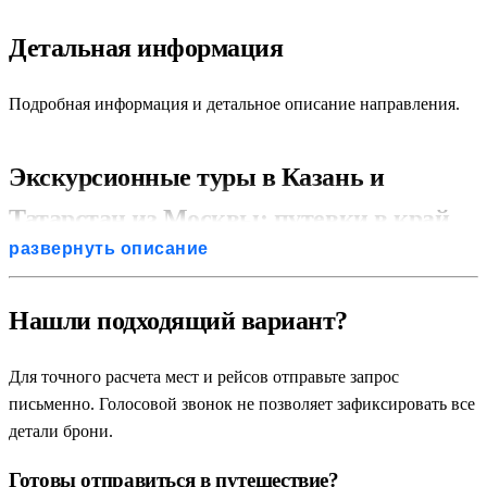
Детальная информация
Подробная информация и детальное описание направления.
Экскурсионные туры в Казань и
Татарстан из Москвы: путевки в край
развернуть описание
двух культур
Татарстан — это удивительный регион России, где на
Нашли подходящий вариант?
протяжении веков гармонично переплетаются традиции
православия и ислама, древняя история Поволжья и
Для точного расчета мест и рейсов отправьте запрос
ультрасовременные технологии будущего. Регулярные
письменно. Голосовой звонок не позволяет зафиксировать все
экскурсионные туры в Казань и Татарстан из Москвы
детали брони.
остаются одним из самых популярных туристических
Готовы отправиться в путешествие?
направлений. Современные пакетные путевки и