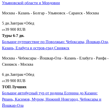
Ульяновской области и Мордовии
мусульманскими минаретами.
Москва - Казань - Болгар - Ульяновск - Саранск - Москва
Ближе к финалу поволжского пути автобус прибывает в
масштабный
Нижний Новгород
. Стрелка Волги и Оки,
5 дн.
Завтрак+Обед
грандиозный каменный кремль и Чкаловская лестница служат
39 900 RUB
от
великолепным историческим преддверием перед въездом на
Туры 6-7 дн.
территорию Татарстана.
Большое путешествие по Поволжью: Чебоксары, Йошкар-Ола,
Казань, Елабуга и остров-град Свияжск
Большое Поволжье: Ульяновск, Саранск и
Самарская Лука
Москва - Чебоксары - Йошкар-Ола - Казань - Елабуга - Раифа -
Свияжск - Москва
Для самых любознательных путешественников, выбравших
6 дн.
Завтрак+Обед
расширенные путевки длительностью от 5 до 7 дней,
39 900 RUB
от
открываются сокровища Средней и Нижней Волги.
ТОП Лучших
Маршруты ведут в Симбирск — современный
Ульяновск
,
Большое автобусный тур от родины Есенина до Казани:
раскинувшийся на берегах Куйбышевского водохранилища.
Рязань, Касимов, Муром, Нижний Новгород, Чебоксары и
Город привлекает огромным кварталом-музеем под открытым
Йошкар-Ола
небом, воссоздающим облик провинциального города XIX