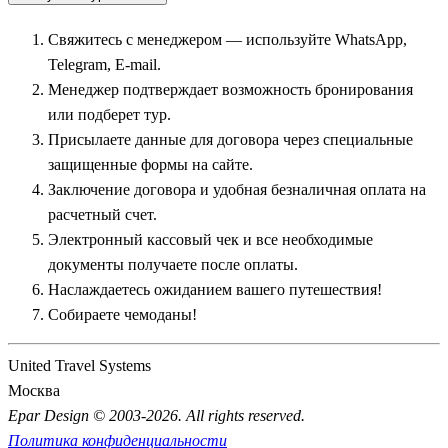
пригородным памятникам истории. Огромной популярностью
Свяжитесь с менеджером — используйте WhatsApp,
пользуется чудо-остров — исторический град-музей
Telegram, E-mail.
Свияжск
, основанный Иваном Грозным как форпост для
Менеджер подтверждает возможность бронирования
взятия Казани. Путешественники исследуют здесь
или подберет тур.
древнейшие деревянные храмы Поволжья, монументальный
Присылаете данные для договора через специальные
собор Всех Скорбящих Радости и интерактивные комплексы
защищенные формы на сайте.
ремесел. Изюминкой волжского маршрута является и
Заключение договора и удобная безналичная оплата на
уединенная
Раифа
(Раифский Богородицкий мужской
расчетный счет.
монастырь). Этот действующий монастырский комплекс,
Электронный кассовый чек и все необходимые
раскинувшийся на берегу заповедного озера в окружении
документы получаете после оплаты.
векового леса, славится своей чудотворной иконой
Наслаждаетесь ожиданием вашего путешествия!
Грузинской Божией Матери, уникальной архитектурой и
Собираете чемоданы!
удивительными молчаливыми лягушками.
United Travel Systems
Великое наследие Волжской Булгарии: древний
Москва
Болгар и Елабуга
Epar Design © 2003-2026. All rights reserved.
Политика конфиденциальности
Для преданных поклонников археологии и восточных тайн