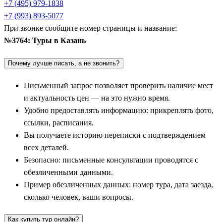
+7 (495) 979-1838
Третья столица России и ее святыни: Казань,
+7 (993) 893-5077
При звонке сообщите номер страницы и название:
Свияжск и Раифа
№3764: Туры в Казань
Главным центром притяжения и базовой точкой для всех
Почему лучше писать, а не звонить?
маршрутов является великолепная
Казань
. Город поражает
своим колоритом и архитектурными контрастами. В рамках
Письменный запрос позволяет проверить наличие мест
обзорных экскурсий туристы посещают знаменитый
и актуальность цен — на это нужно время.
Казанский Кремль, где белокаменная православная
Удобно предоставлять информацию: прикреплять фото,
Благовещенская башня соседствует с бирюзовыми
ссылки, расписания.
минаретами грандиозной мечети Кул-Шариф. Группы
Вы получаете историю переписки с подтверждением
совершают прогулки по пешеходной улице Баумана,
всех деталей.
разыскивают статую Кота Казанского, осматривают
Безопасно: письменные консультации проводятся с
падающую башню Сююмбике и восхищаются
обезличенными данными.
футуристическим Дворцом землевладельцев. Вечерняя
Пример обезличенных данных: номер тура, дата заезда,
программа часто включает поездку к современному центру
сколько человек, ваши вопросы.
семьи «Казан» и неоновым набережным реки Казанки.
Как купить тур онлайн?
Из столицы автобусные экскурсии ведут к уникальным