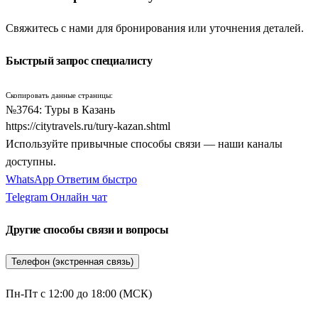
организованные поездки предлагают путешественникам
Свяжитесь с нами для бронирования или уточнения деталей.
огромный выбор маршрутов: от коротких автобусных и
железнодорожных туров выходного дня до масштабных
Быстрый запрос специалисту
многодневных экспедиций по Поволжью. Такой формат
отдыха идеально подходит для всех категорий граждан — от
Скопировать данные страницы:
семей с детьми до больших экскурсионных групп.
№3764: Туры в Казань
https://citytravels.ru/tury-kazan.shtml
Главное преимущество, которое дают организованные
Используйте привычные способы связи — наши каналы
экскурсии — это четко продуманная логистика,
доступны.
комфортабельный транспорт и сопровождение опытных
WhatsApp
Ответим быстро
местных гидов. Вам не придется самостоятельно искать
Telegram
Онлайн чат
билеты в популярные музеи-заповедники или думать о
трансферах между городами. Вся программа, включающая
Другие способы связи и вопросы
проживание в проверенных отелях, обзорные экскурсии и
дегустации национальных блюд татарской кухни,
Телефон (экстренная связь)
организована на самом высоком уровне. Вы сможете
полностью погрузиться в атмосферу восточного
Пн-Пт с 12:00 до 18:00 (МСК)
гостеприимства и насладиться величием великой реки Волги.