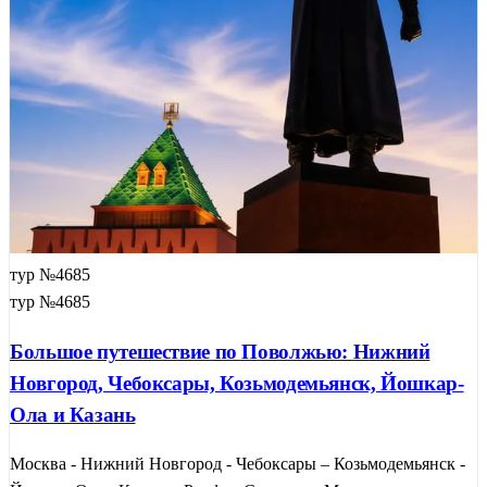
тур №4685
тур №4685
Большое путешествие по Поволжью: Нижний
Новгород, Чебоксары, Козьмодемьянск, Йошкар-
Ола и Казань
Москва - Нижний Новгород - Чебоксары – Козьмодемьянск -