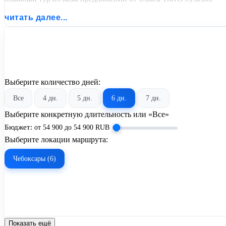
читать далее...
Выберите количество дней:
Все
4 дн.
5 дн.
6 дн.
7 дн.
Выберите конкретную длительность или «Все»
Бюджет:
от
54 900
до
54 900
RUB
Выберите локации маршрута:
Чебоксары (6)
Показать ещё