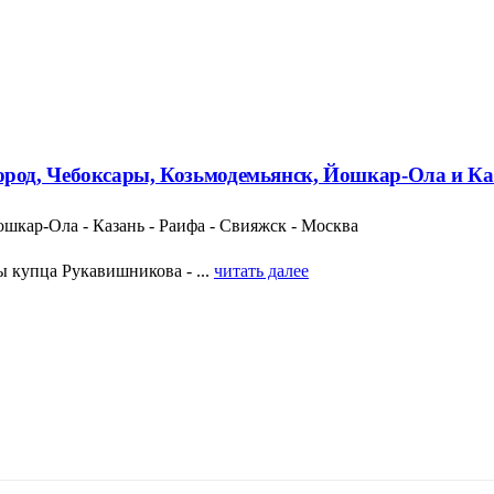
род, Чебоксары, Козьмодемьянск, Йошкар-Ола и Ка
шкар-Ола - Казань - Раифа - Свияжск - Москва
 купца Рукавишникова - ...
читать далее