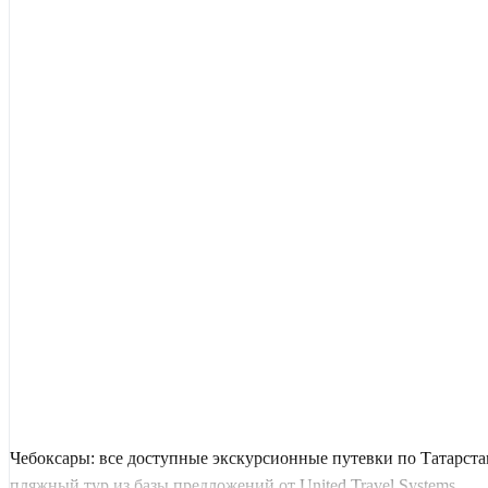
Чебоксары: все доступные экскурсионные путевки по Татарст
пляжный тур из базы предложений от United Travel Systems.