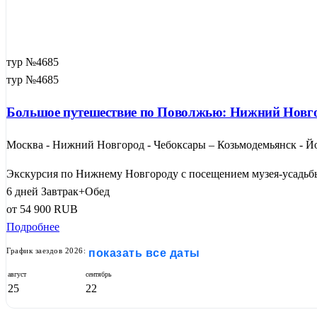
тур №4685
тур №4685
Большое путешествие по Поволжью: Нижний Новго
Москва - Нижний Новгород - Чебоксары – Козьмодемьянск - Йо
Экскурсия по Нижнему Новгороду с посещением музея-усадьбы
6 дней
Завтрак+Обед
от
54 900
RUB
Подробнее
График заездов 2026:
показать все даты
август
сентябрь
25
22