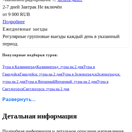
2-7 дней
Завтрак
Не включён
от
9 000
RUB
Подробнее
Ежедневные заезды
Регулярные групповые выезды каждый день в указанный
период.
Популярные подборки туров:
Туры в Калининград
Калининград: туры на 2 дня
Туры в
Гвардейск
Гвардейск: туры на 2 дня
Туры в Зеленоградск
Зеленоградск:
туры на 2 дня
Туры в Янтарный
Янтарный: туры на 2 дня
Туры в
Светлогорск
Светлогорск: туры на 2 дня
Туры в Гурьевск
Гурьевск: туры на 2 дня
Туры в Некрасово
Развернуть...
Некрасово: туры на 2 дня
Туры в Орловку
Орловка: туры на 2 дня
Туры в Черняховск
Черняховск: туры на 2 дня
Туры в Балтийск
Балтийск: туры на 2 дня
Туры в Правдинск
Правдинск: туры на 2 дня
Детальная информация
Туры в Железнодорожный
Железнодорожный: туры на 2 дня
1
Подробная информация и детальное описание направления.