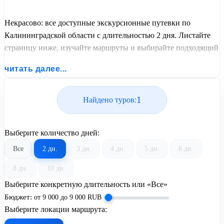
Некрасово: все доступные экскурсионные путевки по
Калининградской области с длительностью 2 дня. Листайте
страницу ниже, изучайте маршруты и выбирайте подходящий
вам экскурсионный или пляжный тур из базы предложений
читать далее...
от United Travel Systems.
1
Найдено туров:
Выберите количество дней:
Все
2 дн.
3 дн.
4 дн.
5 дн.
6 дн.
8 дн.
10 дн.
Выберите конкретную длительность или «Все»
Бюджет:
от
9 000
до
9 000
RUB
Выберите локации маршрута: