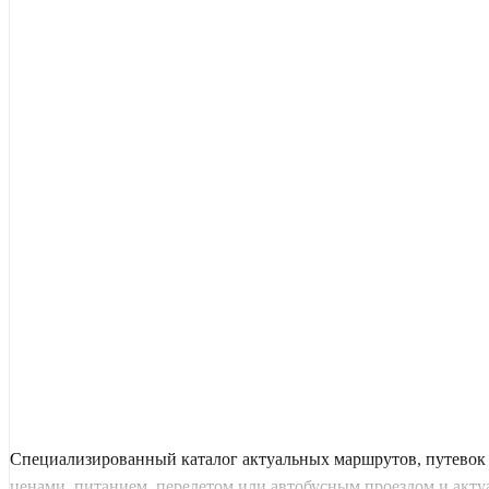
Специализированный каталог актуальных маршрутов, путевок 
ценами, питанием, перелетом или автобусным проездом и актуал