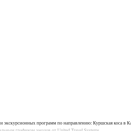
и экскурсионных программ по направлению: Куршская коса в Ка
ьным графиком заездов от United Travel Systems.