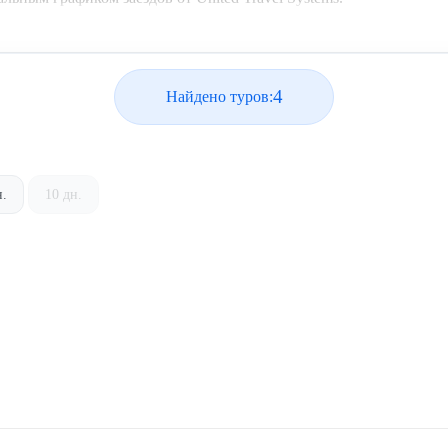
4
Найдено туров:
н.
10 дн.