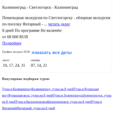
Калининград - Светлогорск - Калининград
Пешеходная экскурсия по Светлогорску - обзорная экскурсия
по поселку Янтарный - ...
читать далее
8 дней
По программе
Не включён
от
68 000
RUB
Подробнее
График заездов 2026:
показать все даты
август
сентябрь
10, 17, 24, 31
07, 14, 21
Популярные подборки туров:
Туры в Калининград
Калининград: туры на 8 дней
Туры в Куршская
косу
Куршская коса: туры на 8 дней
Туры в Зеленоградск
Зеленоградск: туры
на 8 дней
Туры в Багратионовск
Багратионовск: туры на 8 дней
Туры в
Янтарный
Янтарный: туры на 8 дней
Туры в Светлогорск
Светлогорск: туры на 8 дней