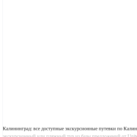
Калининград: все доступные экскурсионные путевки по Калин
экскурсионный или пляжный тур из базы предложений от United