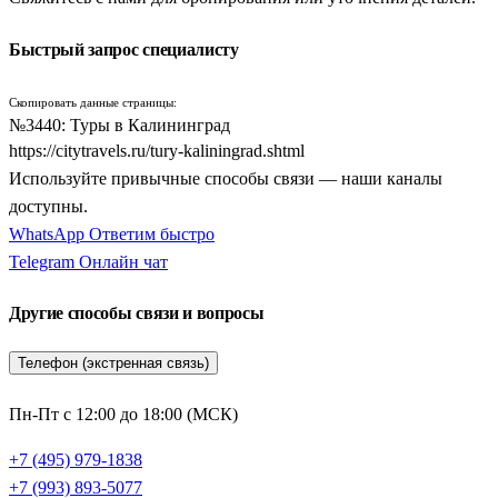
западного края России. Такой формат отдыха идеально
подходит для всех категорий граждан — от семей с детьми до
Быстрый запрос специалисту
активных экскурсионных групп.
Скопировать данные страницы:
Главное преимущество, которое дают экскурсионные
№3440: Туры в Калининград
программы — это четко продуманная внутренняя логистика и
https://citytravels.ru/tury-kaliningrad.shtml
сопровождение профессиональных местных гидов. Вам не
Используйте привычные способы связи — наши каналы
придется самостоятельно искать транспорт для поездок по
доступны.
приморским курортам или бронировать билеты в популярные
WhatsApp
Ответим быстро
музеи. Вся программа, включающая проживание в
Telegram
Онлайн чат
проверенных отелях, трансферы на комфортабельных
автобусах и обзорные экскурсии, организована на самом
Другие способы связи и вопросы
высоком уровне. Вы сможете полностью расслабиться и
Телефон (экстренная связь)
наслаждаться европейским шармом, шумом балтийской волны
и дегустацией местных деликатесов.
Пн-Пт с 12:00 до 18:00 (МСК)
Сердце янтарного края: старинный Калининград
+7 (495) 979-1838
и его пригороды
+7 (993) 893-5077