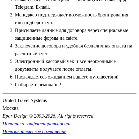
парками, а также поселок
Некрасово
, где расположены руины
Telegram, E-mail.
орденского замка Шаакен и колоритная частная сыроварня
Менеджер подтверждает возможность бронирования
Шаакен Дорф. По пути к побережью группы также делают
или подберет тур.
остановку в поселке
Орловка
, привлекающем
Присылаете данные для договора через специальные
путешественников возможностью посетить воссозданный
защищенные формы на сайте.
замковый комплекс Нессельбек, где проводятся
Заключение договора и удобная безналичная оплата на
интерактивные рыцарские шоу и конные турниры.
расчетный счет.
Электронный кассовый чек и все необходимые
Курортное созвездие Балтики: Зеленоградск,
документы получаете после оплаты.
Светлогорск и Янтарный
Наслаждаетесь ожиданием вашего путешествия!
Собираете чемоданы!
Ни один экскурсионный тур в регион невозможно
представить без визита на знаменитые приморские курорты,
United Travel Systems
каждый из которых имеет свой неповторимый характер.
Москва
Огромной популярностью пользуется очаровательный
Epar Design © 2003-2026. All rights reserved.
Зеленоградск
(бывший Кранц). Этот город официально
Политика конфиденциальности
признан столицей кошек — их изображения, скульптуры и
Пользовательское соглашение
граффити встречаются здесь на каждом шагу. Пешеходная