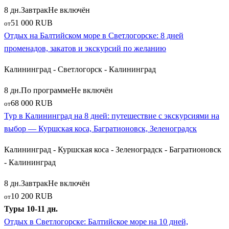
8 дн.
Завтрак
Не включён
храмом с высокой смотровой башней;
51 000 RUB
Сказочный поселок
Железнодорожный
(Гердауэн), где
от
Отдых на Балтийском море в Светлогорске: 8 дней
в рамках масштабной реновации были полностью
променадов, закатов и экскурсий по желанию
восстановлены уникальные фахверковые дома и
старинные улочки;
Калининград - Светлогорск - Калининград
Исторический
Багратионовск
(Прейсиш-Эйлау),
овеянный славой крупного сражения эпохи
8 дн.
По программе
Не включён
Наполеоновских войн;
68 000 RUB
от
Древний
Багратионовск
и тихие уездные поселения,
Тур в Калининград на 8 дней: путешествие с экскурсиями на
сохранившие руины кирх и старинные водонапорные
выбор — Куршская коса, Багратионовск, Зеленоградск
башни.
Калининград - Куршская коса - Зеленоградск - Багратионовск
Как выбрать и забронировать идеальное
- Калининград
путешествие на Балтику
8 дн.
Завтрак
Не включён
10 200 RUB
от
Планируя экскурсионный тур в Калининградскую область,
Туры 10-11 дн.
отталкивайтесь от своих главных приоритетов и количества
Отдых в Светлогорске: Балтийское море на 10 дней,
свободных дней. Для коротких поездок на выходные (3-4 дня)