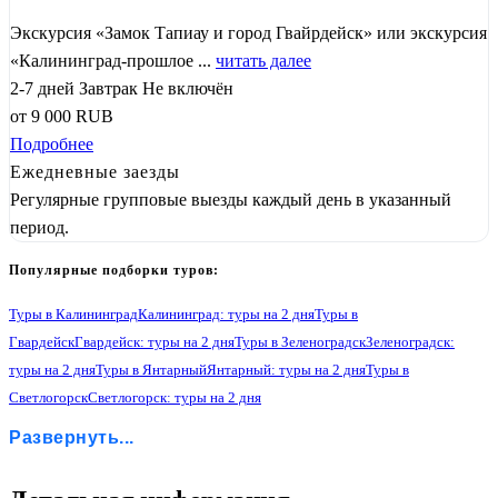
Экскурсия «Замок Тапиау и город Гвайрдейск» или экскурсия
«Калининград-прошлое ...
читать далее
2-7 дней
Завтрак
Не включён
от
9 000
RUB
Подробнее
Ежедневные заезды
Регулярные групповые выезды каждый день в указанный
период.
Популярные подборки туров:
Туры в Калининград
Калининград: туры на 2 дня
Туры в
Гвардейск
Гвардейск: туры на 2 дня
Туры в Зеленоградск
Зеленоградск:
туры на 2 дня
Туры в Янтарный
Янтарный: туры на 2 дня
Туры в
Светлогорск
Светлогорск: туры на 2 дня
Туры в Гурьевск
Гурьевск: туры на 2 дня
Туры в Некрасово
Развернуть...
Некрасово: туры на 2 дня
Туры в Орловку
Орловка: туры на 2 дня
Туры в Черняховск
Черняховск: туры на 2 дня
Туры в Балтийск
Балтийск: туры на 2 дня
Туры в Правдинск
Правдинск: туры на 2 дня