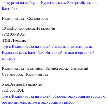
экскурсии на выбор — Куршская коса, Янтарный, замки,
идеально подойдут экспресс-программы, охватывающие
Балтийск
Калининград, Куршскую косу, Зеленоградск и Светлогорск.
Если вы хотите глубоко изучить регион и увидеть
Калининград - Светлогорск
заброшенные замки Восточной Пруссии, выбирайте гранд-
туры на 6-8 дней. Наш каталог предлагает путевки на любой
10 дн.
По программе
Не включён
вкус: от познавательных поездок весной и осенью до
72 000 RUB
от
пляжного отдыха на море в июле и августе. Забронируйте
ТОП Лучших
свое янтарное путешествие заранее, и Балтика откроет вам
Тур в Калининград на 5 дней с заездами по пятницам:
свои самые сокровенные тайны!
Куршская коса, Балтийск, Янтарный, замки и органный
концерт
Калининград - Балтийск - Зеленоградск - Янтарный -
Светлогорск - Калининград
5 дн.
Завтрак
Не включён
11 000 RUB
от
Тур в Калининград на 5 дней: обзорная экскурсия по городу с
органным концертом и экскурсии на выбор