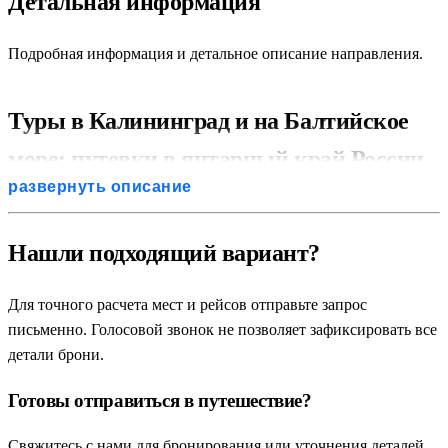
Детальная информация
Туры в Железнодорожный
Железнодорожный: туры на 2 дня
Подробная информация и детальное описание направления.
Туры в Калининград и на Балтийское
море: путевки в янтарный край России
развернуть описание
Калининградская область — это удивительный, уникальный
регион нашей страны, где вековая европейская история,
Нашли подходящий вариант?
старинная архитектура из красного кирпича и замковые
руины гармонично сочетаются с первозданной природой
Для точного расчета мест и рейсов отправьте запрос
Балтийского побережья. Регулярные экскурсионные туры в
письменно. Голосовой звонок не позволяет зафиксировать все
Калининград и на Балтийское море пользуются огромным
детали брони.
спросом в любое время года. Современные пакетные путевки
и организованные поездки предлагают путешественникам
Готовы отправиться в путешествие?
насыщенные маршруты, которые позволяют с максимальным
комфортом увидеть ключевые достопримечательности самого
Свяжитесь с нами для бронирования или уточнения деталей.