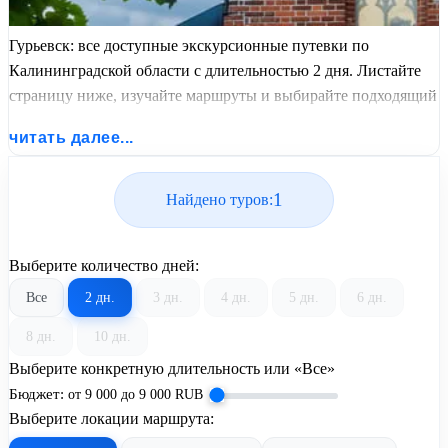
Гурьевск: все доступные экскурсионные путевки по
Калининградской области с длительностью 2 дня. Листайте
страницу ниже, изучайте маршруты и выбирайте подходящий
вам экскурсионный или пляжный тур из базы предложений
читать далее...
от United Travel Systems.
1
Найдено туров:
Выберите количество дней:
Все
2 дн.
3 дн.
4 дн.
5 дн.
6 дн.
8 дн.
10 дн.
Выберите конкретную длительность или «Все»
Бюджет:
от
9 000
до
9 000
RUB
Выберите локации маршрута: