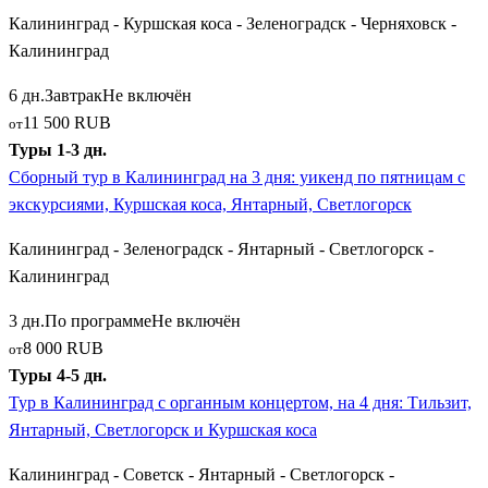
Калининград - Куршская коса - Зеленоградск - Черняховск -
западный город России —
Балтийск
(бывший Пиллау). Этот
Калининград
город на протяжении долгого времени оставался закрытой
базой Военно-морского флота. Экскурсионная программа
6 дн.
Завтрак
Не включён
включает осмотр мощной шведской цитадели Пиллау,
11 500 RUB
от
величественного памятника императрице Елизавете
Туры 1-3 дн.
Петровне, старинного маяка и набережной, у причалов
Сборный тур в Калининград на 3 дня: уикенд по пятницам с
которой стоят настоящие военные корабли. При хорошей
экскурсиями, Куршская коса, Янтарный, Светлогорск
погоде группы совершают водную прогулку на катере на
Балтийскую косу.
Калининград - Зеленоградск - Янтарный - Светлогорск -
Калининград
Историческое кольцо Восточной Пруссии:
3 дн.
По программе
Не включён
Гвардейск, Черняховск и Советск
8 000 RUB
от
Для искушенных путешественников, выбравших
Туры 4-5 дн.
расширенные путевки, открывается удивительный мир малых
Тур в Калининград с органным концертом, на 4 дня: Тильзит,
городов центральной и восточной части области, где дух
Янтарный, Светлогорск и Куршская коса
старой Пруссии сохранился в первозданном виде. Маршруты
Калининград - Советск - Янтарный - Светлогорск -
ведут в уютный
Гвардейск
(Тапиау), где на слиянии рек