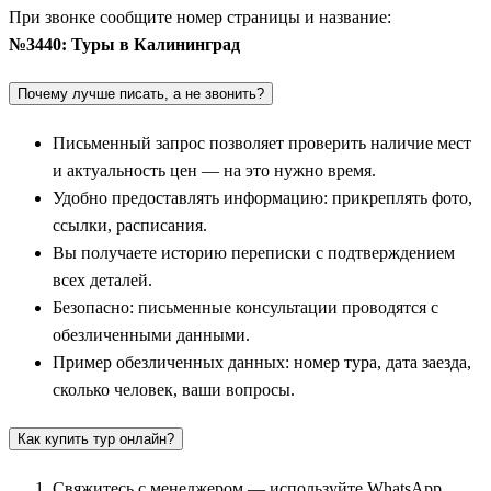
При звонке сообщите номер страницы и название:
Главными воротами региона и базовой точкой для
№3440: Туры в Калининград
большинства маршрутов является сам величественный
Калининград
(бывший Кёнигсберг). Этот город поражает
Почему лучше писать, а не звонить?
своими контрастами: здесь немецкие форты и виллы
соседствуют с советской архитектурой и современными арт-
Письменный запрос позволяет проверить наличие мест
пространствами. В рамках обзорных экскурсий туристы
и актуальность цен — на это нужно время.
посещают Кафедральный собор на острове Канта, слушают
Удобно предоставлять информацию: прикреплять фото,
величественный органный концерт, разыскивают фигурки
ссылки, расписания.
сказочных хомлинов, осматривают старинные городские
Вы получаете историю переписки с подтверждением
ворота и уникальный Музей янтаря. В экскурсионный цикл
всех деталей.
по городу обязательно входит посещение футуристического
Безопасно: письменные консультации проводятся с
Музея Мирового океана с его научно-исследовательскими
обезличенными данными.
судами и подводной лодкой.
Пример обезличенных данных: номер тура, дата заезда,
сколько человек, ваши вопросы.
Из Калининграда очень удобно совершать короткие
радиальные поездки в ближайшие пригороды, которые хранят
Как купить тур онлайн?
немало тайн. Автобусные маршруты часто включают тихий
Гурьевск
, знаменитый своей старинной кирхой Нойхаузен и
Свяжитесь с менеджером — используйте WhatsApp,