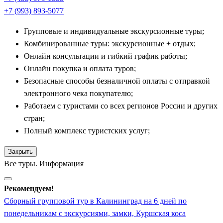
широкому песчаному пляжу, удостоенному престижной
+7 (993) 893-5077
международной награды «Голубой флаг».
Групповые и индивидуальные экскурсионные туры;
Заповедные ландшафты и форпосты: Куршская
Комбинированные туры: экскурсионные + отдых;
коса и Балтийск
Онлайн консультации и гибкий график работы;
Онлайн покупка и оплата туров;
Настоящей жемчужиной балтийской природы и объектом
Безопасные способы безналичной оплаты с отправкой
всемирного наследия ЮНЕСКО является уникальный
электронного чека покупателю;
национальный парк
Куршская коса
. Это узкая песчаная
Работаем с туристами со всех регионов России и других
полоса, разделяющая соленые воды Балтийского моря и
стран;
пресноводный Куршский залив. Экскурсия по косе включает
Полный комплекс туристских услуг;
подъем на смотровую площадку «Высота Эфа», откуда
открывается фантастический вид на грандиозные белые
Закрыть
Все туры. Информация
песчаные дюны, прогулку по мистическому Танцующему лесу
с изогнутыми стволами сосен и визит на одну из старейших в
Рекомендуем!
Европе орнитологических станций «Фрингилла».
Сборный групповой тур в Калининград на 6 дней по
Для тех, кто интересуется военной историей страны,
понедельникам с экскурсиями, замки, Куршская коса
обязательным пунктом программы становится самый