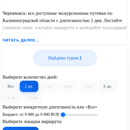
Черняховск: все доступные экскурсионные путевки по
Калининградской области с длительностью 2 дня. Листайте
страницу ниже, изучайте маршруты и выбирайте подходящий
вам экскурсионный или пляжный тур из базы предложений
читать далее...
от United Travel Systems.
1
Найдено туров:
Выберите количество дней:
Все
2 дн.
3 дн.
4 дн.
5 дн.
6 дн.
8 дн.
10 дн.
Выберите конкретную длительность или «Все»
Бюджет:
от
9 000
до
9 000
RUB
Выберите локации маршрута: