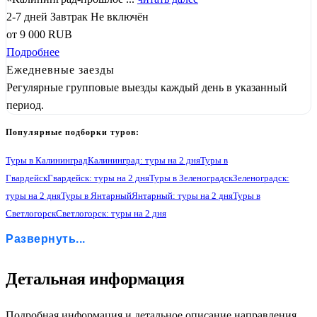
2-7 дней
Завтрак
Не включён
от
9 000
RUB
Подробнее
Ежедневные заезды
Регулярные групповые выезды каждый день в указанный
период.
Популярные подборки туров:
Туры в Калининград
Калининград: туры на 2 дня
Туры в
Гвардейск
Гвардейск: туры на 2 дня
Туры в Зеленоградск
Зеленоградск:
туры на 2 дня
Туры в Янтарный
Янтарный: туры на 2 дня
Туры в
Светлогорск
Светлогорск: туры на 2 дня
Туры в Гурьевск
Гурьевск: туры на 2 дня
Туры в Некрасово
Развернуть...
Некрасово: туры на 2 дня
Туры в Орловку
Орловка: туры на 2 дня
Туры в Черняховск
Черняховск: туры на 2 дня
Туры в Балтийск
Балтийск: туры на 2 дня
Туры в Правдинск
Правдинск: туры на 2 дня
Детальная информация
Туры в Железнодорожный
Железнодорожный: туры на 2 дня
1
Подробная информация и детальное описание направления.