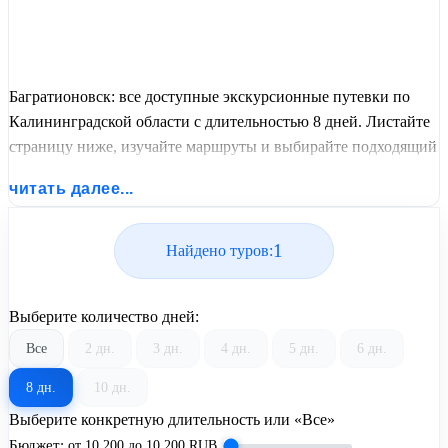
Багратионовск: все доступные экскурсионные путевки по
Калининградской области с длительностью 8 дней. Листайте
страницу ниже, изучайте маршруты и выбирайте подходящий
вам экскурсионный или пляжный тур из базы предложений
читать далее...
от United Travel Systems.
1
Найдено туров:
Выберите количество дней:
Все
2 дн.
3 дн.
4 дн.
5 дн.
6 дн.
8 дн.
10 дн.
Выберите конкретную длительность или «Все»
Бюджет:
от
10 200
до
10 200
RUB