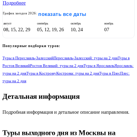
Подробнее
График заездов 2026:
показать все даты
август
сентябрь
октябрь
ноябрь
08, 15, 22, 29
05, 12, 19, 26
10, 24
07
Популярные подборки туров:
Туры в Переславль-Залесский
Переславль-Залесский: туры на 2 дня
Туры в
Ростов Великий
Ростов Великий: туры на 2 дня
Туры в Ярославль
Ярославль:
туры на 2 дня
Туры в Кострому
Кострома: туры на 2 дня
Туры в Плес
Плес:
туры на 2 дня
2
Детальная информация
Подробная информация и детальное описание направления.
Туры выходного дня из Москвы на