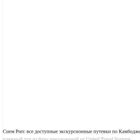
Сием Рип: все доступные экскурсионные путевки по Камбодже
пляжный тур из базы предложений от United Travel Systems.