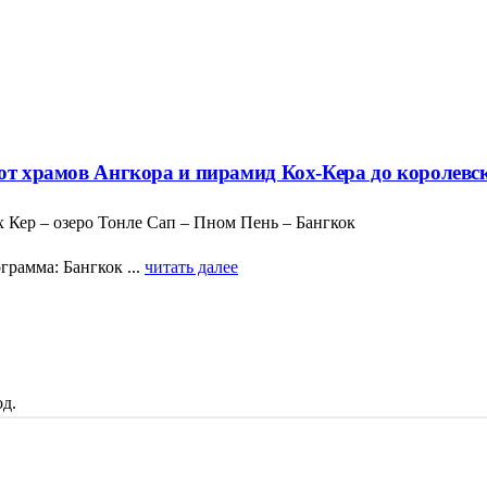
 от храмов Ангкора и пирамид Кох-Кера до королев
 Кер – озеро Тонле Сап – Пном Пень – Бангкок
рамма: Бангкок ...
читать далее
д.