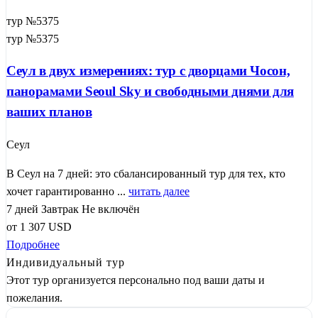
тур №5375
тур №5375
Сеул в двух измерениях: тур с дворцами Чосон,
панорамами Seoul Sky и свободными днями для
ваших планов
Сеул
В Сеул на 7 дней: это сбалансированный тур для тех, кто
хочет гарантированно ...
читать далее
7 дней
Завтрак
Не включён
от
1 307
USD
Подробнее
Индивидуальный тур
Этот тур организуется персонально под ваши даты и
пожелания.