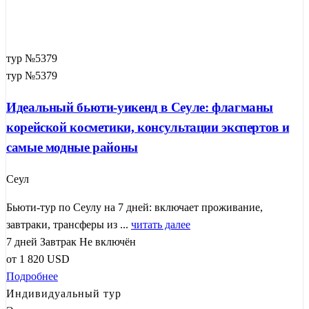
тур №5379
тур №5379
Идеальный бьюти‑уикенд в Сеуле: флагманы
корейской косметики, консультации экспертов и
самые модные районы
Сеул
Бьюти-тур по Сеулу на 7 дней: включает проживание,
завтраки, трансферы из ...
читать далее
7 дней
Завтрак
Не включён
от
1 820
USD
Подробнее
Индивидуальный тур