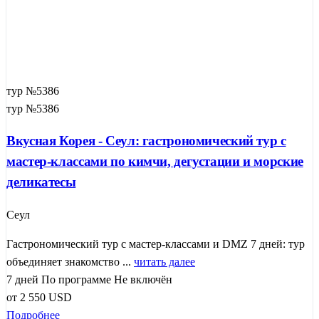
тур №5386
тур №5386
Вкусная Корея - Сеул: гастрономический тур с
мастер-классами по кимчи, дегустации и морские
деликатесы
Сеул
Гастрономический тур с мастер-классами и DMZ 7 дней: тур
объединяет знакомство ...
читать далее
7 дней
По программе
Не включён
от
2 550
USD
Подробнее