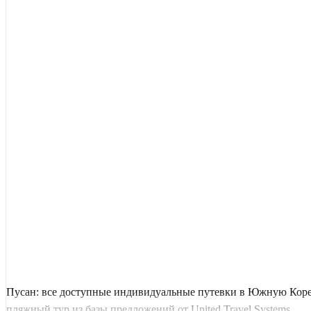
Пусан: все доступные индивидуальные путевки в Южную Коре
пляжный тур из базы предложений от United Travel Systems.