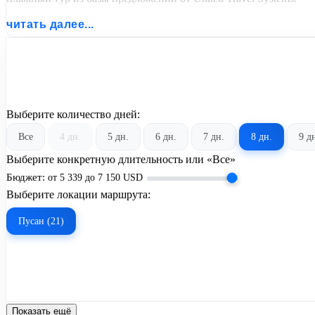
читать далее...
Выберите количество дней:
Все
4 дн.
5 дн.
6 дн.
7 дн.
8 дн.
9 д
Выберите конкретную длительность или «Все»
Бюджет:
от
5 339
до
7 150
USD
Выберите локации маршрута:
Пусан (21)
Показать ещё