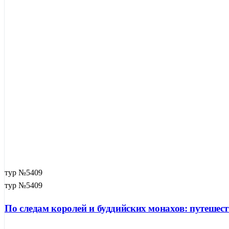
тур №5409
тур №5409
По следам королей и буддийских монахов: путешест