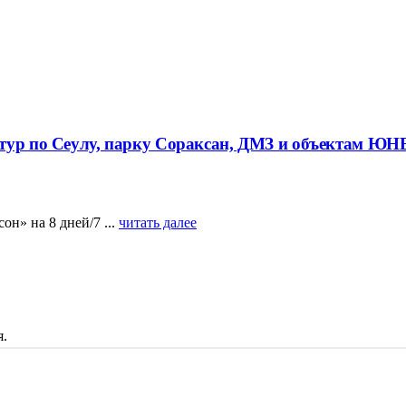
 тур по Сеулу, парку Сораксан, ДМЗ и объектам Ю
н» на 8 дней/7 ...
читать далее
я.