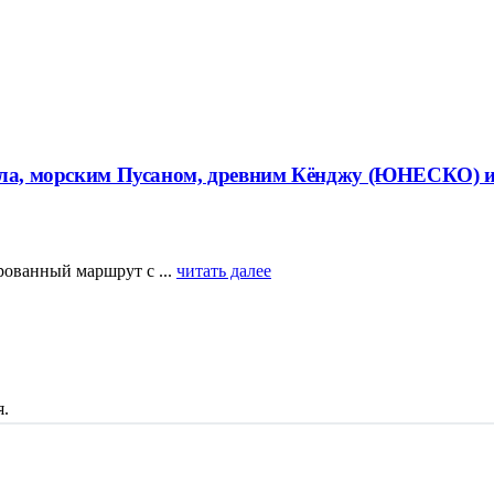
еула, морским Пусаном, древним Кёнджу (ЮНЕСКО) 
ованный маршрут с ...
читать далее
я.