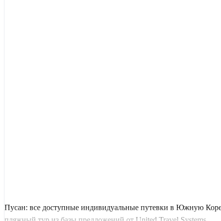
Пусан: все доступные индивидуальные путевки в Южную Коре
пляжный тур из базы предложений от United Travel Systems.