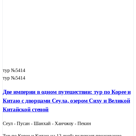
тур №5414
тур №5414
Две империи в одном путешествии: тур по Корее и
Китаю с дворцами Сеула, озером Сиху и Великой
Китайской стеной
Сеул - Пусан - Шанхай - Ханчжоу - Пекин
Тур по Корее и Китаю на 12 дней: включает проживание,