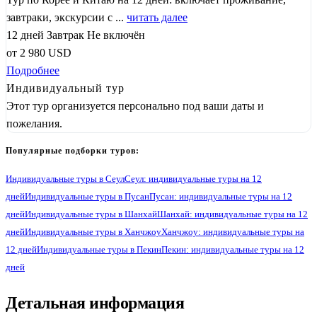
завтраки, экскурсии с ...
читать далее
12 дней
Завтрак
Не включён
от
2 980
USD
Подробнее
Индивидуальный тур
Этот тур организуется персонально под ваши даты и
пожелания.
Популярные подборки туров:
Индивидуальные туры в Сеул
Сеул: индивидуальные туры на 12
дней
Индивидуальные туры в Пусан
Пусан: индивидуальные туры на 12
дней
Индивидуальные туры в Шанхай
Шанхай: индивидуальные туры на 12
дней
Индивидуальные туры в Ханчжоу
Ханчжоу: индивидуальные туры на
12 дней
Индивидуальные туры в Пекин
Пекин: индивидуальные туры на 12
дней
1
Детальная информация