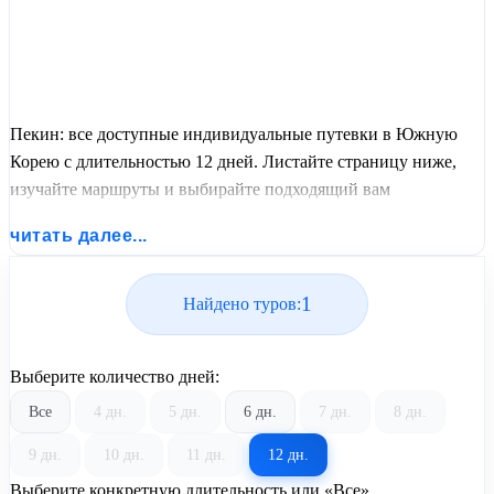
Пекин: все доступные индивидуальные путевки в Южную
Корею с длительностью 12 дней. Листайте страницу ниже,
изучайте маршруты и выбирайте подходящий вам
экскурсионный или пляжный тур из базы предложений от
читать далее...
United Travel Systems.
1
Найдено туров:
Выберите количество дней:
Все
4 дн.
5 дн.
6 дн.
7 дн.
8 дн.
9 дн.
10 дн.
11 дн.
12 дн.
Выберите конкретную длительность или «Все»